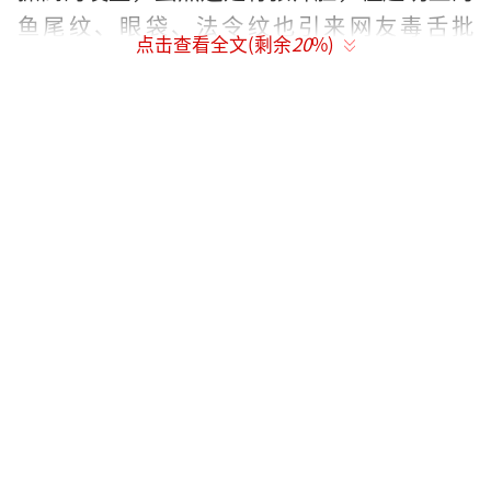
鱼尾纹、眼袋、法令纹也引来网友毒舌批
点击查看全文(剩余
20
%)
评：“像是过气的AV男优！”不笑时的他也有
深邃的法令纹及颈纹，加上黝黑肤色，都让人
惊觉“木村真的老了！”之后的首映会上他换
上正式服装，没有梳起超高发型，也有粉丝力
挺，其实木村老了还是很有魅力啦！