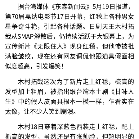
据台湾媒体《东森新闻云》5月19日报道，
第70届戛纳电影节17日开幕，红毯上各种男女
星争奇斗艳，引起各种话题。日剧天王木村拓
哉从SMAP解散后，仍持续活跃于大银幕上，为
宣传新片《无限住人》现身红毯，但他惨被批
满脸皱纹，现在还有网友调侃他跟道具假面相
似度超高，引发爆笑！
木村拓哉这次为了新片走上红毯，梳高的
发型加上粗眉，被指出跟台湾本土剧《甘味人
生》中的假人皮面具根本一模一样，乍看实在
太像，让不少人笑到崩溃。
木村18日穿着深蓝色西装走上红毯，配上
抓高的发型，虽然还是有张帅脸，但超明显的