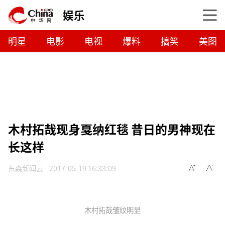
娱乐
明星
电影
电视
爆料
搞笑
美图
木村拓哉现身戛纳红毯 昔日的男神现在
长这样
东森新闻云
2017-05-19 16:33:09
木村拓哉皱纹明显