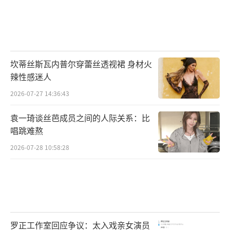
坎蒂丝斯瓦内普尔穿蕾丝透视裙 身材火
辣性感迷人
2026-07-27 14:36:43
袁一琦谈丝芭成员之间的人际关系：比
唱跳难熬
2026-07-28 10:58:28
罗正工作室回应争议：太入戏亲女演员