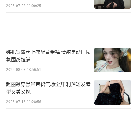
2026-07-28 11:00:25
娜扎穿蕾丝上衣配背带裤 清甜灵动田园
氛围感拉满
2026-08-03 13:56:51
赵丽颖穿黑吊带裙气场全开 利落短发造
型又美又飒
2026-07-16 11:28:56