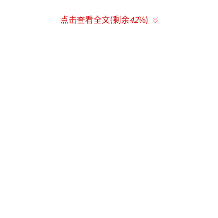
点击查看全文(剩余
42
%)