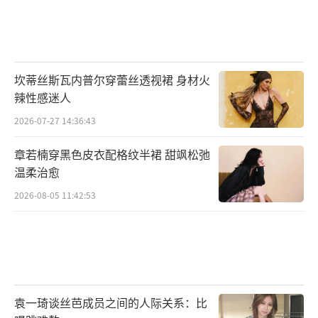
坎蒂丝斯瓦内普尔穿蕾丝透视裙 身材火
辣性感迷人
2026-07-27 14:36:43
章若楠穿黑色皮衣配格纹半裙 甜飒松弛
温柔治愈
2026-08-05 11:42:53
袁一琦谈丝芭成员之间的人际关系：比