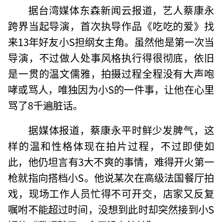
据台湾媒体东森新闻云报道，艺人蔡康永
跨界当起导演，首次执导作品《吃吃的爱》找
来13年好友小S担纲女主角。虽然他是第一次当
导演，不过做人处事风格执行得很彻底，依旧
是一贯的温文儒雅，拍摄过程全程没有大声咆
哮或骂人，唯独因为小S的一件事，让他在心里
骂了8千遍脏话。
据媒体报道，蔡康永平时鲜少发脾气，这
样的温和性格体现在拍片过程，不过即使如
此，他仍坦言有3大不爽的事情，难得开火第一
枪就指向搭档小S。他说某次在高级法国餐厅拍
戏，现场工作人员忙得不可开交，店家又反复
嘱咐不能超过时间，没想到此时却突然接到小S