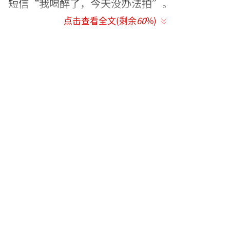
短信“我喝醉了，今天没办法拍”。
点击查看全文(剩余
60
%)
一看到小S的短信，蔡康永形容自己“当时
我感到我火冒到头发要烧起来”，但在辛苦布
置的工作人员面前仍耐着性子，他压抑着情绪
上楼查看对方的状况，一边强忍着内心声
音“我要杀了徐熙娣”，结果原来是小S的恶作
剧，“我当下装镇定，只说‘好吧，下去拍
吧’，但内心骂了8千遍脏话，她不知道下面的
人有多焦急，我根本没时间接受她这种笑
话”，而小S第一次听到他的心声，在一旁尴尬
地笑了。
蔡康永曾说《吃吃的爱》就是为小S量身打造的。