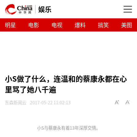
娱乐
明星
电影
电视
爆料
搞笑
美图
小S做了什么，连温和的蔡康永都在心
里骂了她八千遍
东森新闻云
2017-05-22 11:02:13
小S与蔡康永有着13年深厚交情。