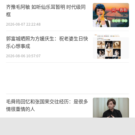
齐豫毛阿敏 如听仙乐耳暂明 时代级同
框
2026-08-07 22:22:48
郭富城晒照为方媛庆生：祝老婆生日快
乐心想事成
2026-08-06 10:57:07
毛舜筠回忆和张国荣交往经历：是很多
情很重情的人
2026-07-28 11:00:25
赵丽颖穿黑吊带裙气场全开 利落短发造