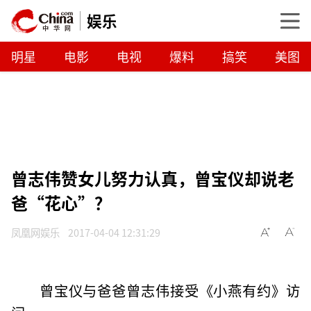
娱乐
明星
电影
电视
爆料
搞笑
美图
曾志伟赞女儿努力认真，曾宝仪却说老
爸“花心”？
凤凰网娱乐
2017-04-04 12:31:29
曾宝仪与爸爸曾志伟接受《小燕有约》访