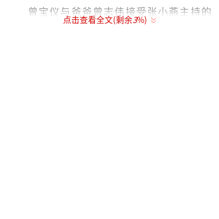
曾宝仪与爸爸曾志伟接受张小燕主持的
点击查看全文(剩余
3
%)
《小燕有约》访问。