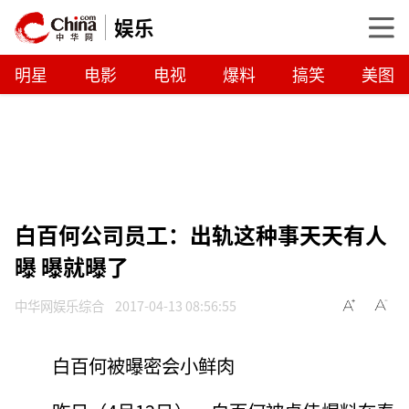
娱乐
明星
电影
电视
爆料
搞笑
美图
白百何公司员工：出轨这种事天天有人
曝 曝就曝了
中华网娱乐综合
2017-04-13 08:56:55
白百何被曝密会小鲜肉