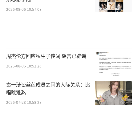
碗饭的，至于道德情况打几分、对于婚姻家庭
忠诚度几何，都已经不再是他/她要对你负责
2026-08-06 10:57:07
的。这就如你喜欢吃一家饭店，但对于他家的
厨子是否超生或者孝敬父母等等也不会去在意
一样。
（作者/朱白）
周杰伦方回应私生子传闻 谣言已辟谣
2026-08-06 10:52:26
本文仅代表作者个人观点，不代表凤凰网
立场。本文系凤凰娱乐独家稿件，未经授权，
袁一琦谈丝芭成员之间的人际关系：比
禁止以任何形式转载，否则将追究法律责任。
唱跳难熬
2026-07-28 10:58:28