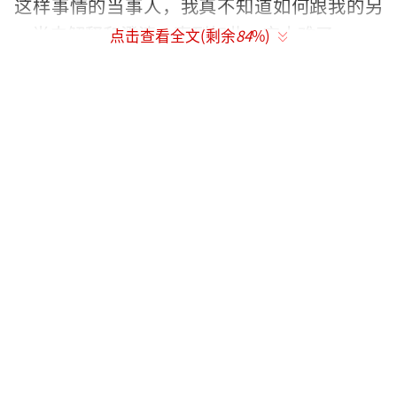
这样事情的当事人，我真不知道如何跟我的另
一半去解释和澄清，事到如此，它太难了。
点击查看全文(剩余
84
%)
虽然当事人对于澄清这件事来说挺为难
的，但是对于公众来说这一次并没有痛打落水
狗，这挺意外的。甚至还有人在寻找各种理由
和想象原委，为当事人谋求一点舆论上的空
间。既然从已有的和公众认知的条件上解释不
了，那么也只能从各自的身份属性上给以理由
了。比如之前就一度盛传过的“白百何离
婚”或者“已分居”，意思是婚姻已经不存在
或者名存实亡，所以眼下的这些所谓猛料也就
可以有点合乎情理了。
这次“出轨”事件跟以往不同的是，发生