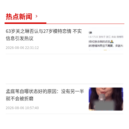
婚”，事后证明这是一段假新闻，而且还是很
热点新闻
久之前的一次传闻。但为什么会出现这样新闻
呢，以及为什么会有这么多人去搜索这样的词
63岁关之琳否认与27岁模特恋情 不实
条呢？
信息引发热议
2026-08-06 22:31:12
主要原因大概就是群众这一次不希望事情
真的如新闻中描述的那般不堪，还在从潜意识
里想为女明星扳回一城，比如事出有因，再比
如个人身份条件其实已经允许她可以那么做，
只是没有公布，才让大家误会了，等等。从大
孟庭苇自曝状态好的原因：没有另一半
家关注的焦点来说，大众对于女明星的丑闻没
就不会被折磨
有围观男明星那般热烈和落井下石，如果是一
2026-08-06 10:57:40
位男明星被抓包出轨，那么醉容易涌现出来的
词一定是“渣男”，而关于这次本来就罕见的