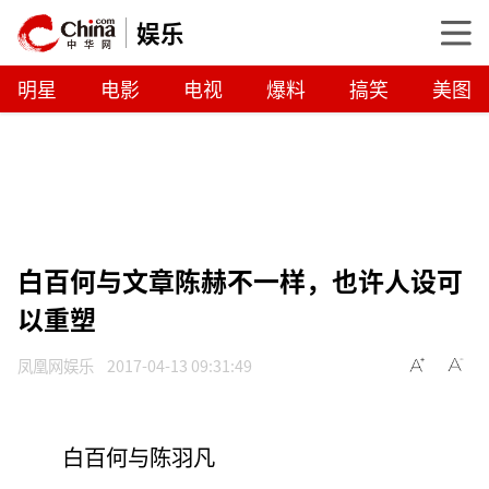
娱乐
明星
电影
电视
爆料
搞笑
美图
白百何与文章陈赫不一样，也许人设可
以重塑
凤凰网娱乐
2017-04-13 09:31:49
白百何与陈羽凡