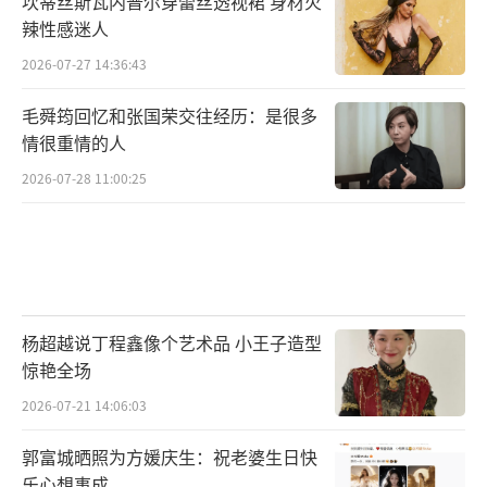
坎蒂丝斯瓦内普尔穿蕾丝透视裙 身材火
些，其中有的甚至已经通过打官司证明了她是
辣性感迷人
无辜的，但在很多半睁半闭眼睛的吃瓜群众看
2026-07-27 14:36:43
来，人设的事是已经确定的了。这就是大众的
毛舜筠回忆和张国荣交往经历：是很多
印象和美誉度，哪怕不靠谱，它也真实存在。
情很重情的人
既然没有过此前所谓完美人设，那么也就
2026-07-28 11:00:25
没有今时今日的崩塌之说，而且这对于一位艺
人或者演员来说，甚至还可能是一次重塑的机
会，至少不会像正式曝光之前大家猜测的另外
几位女明星那么显得“功亏一篑”。一位艺人
杨超越说丁程鑫像个艺术品 小王子造型
本来就不欠观众什么的，只要他/她在舞台或者
惊艳全场
银幕里的活儿好，那么你买票这个行为就不算
2026-07-21 14:06:03
被辜负，至于他/她的私生活如何，都已经不受
消费者协议保护了。换言之，他/她是吃演员这
郭富城晒照为方媛庆生：祝老婆生日快
乐心想事成