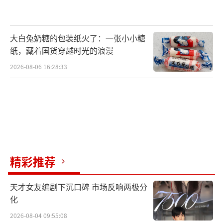
女明星类似事件，出离愤怒或者口不择言的少
多了。虽然群众围观起来的情绪也仍然很热
烈，但与往常男明星丑闻来说，实在是差得太
大白兔奶糖的包装纸火了：一张小小糖
纸，藏着国货穿越时光的浪漫
远了。冷嘲热讽的有，但咒骂或者愤怒的少之
2026-08-06 16:28:33
又少。
白百何之所以没有让人提起那么大的兴
致，去围观、评论甚至嘲讽谩骂，除了跟这是
难得一见的女明星丑闻以外，也跟她的一直以
来的人设有关。比如她在前不久参加的综艺节
目中，就一如既往地暴露了耿直的一面，不
精彩推荐
装、不端着，更是眼里不揉沙子。她的人设里
天才女友编剧下沉口碑 市场反响两极分
好像从来也不包括端庄温柔的人妻或者充满慈
化
爱的母亲这些，人们更习惯在作品里见到她。
2026-08-04 09:55:08
虽然也逗比爱开玩笑，但很少流露出来善解人