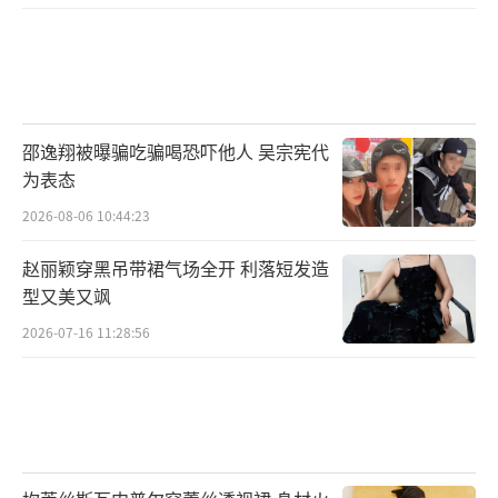
意或者温柔懂事的一面。再想想之前的陈赫或
者文章，大家之所以对于他们涉嫌背叛婚姻时
出离愤怒，很大一部分原因就是他们曾经秀起
恩爱来都是那么地不遗余力，这才是人设崩塌
邵逸翔被曝骗吃骗喝恐吓他人 吴宗宪代
的绝对基础。而对于白百何来说，从来就没有
为表态
过这样的基础，或者说，对于行走在娱乐圈江
2026-08-06 10:44:23
湖的她来说，那种温柔贤惠贤妻良母的形象，
赵丽颖穿黑吊带裙气场全开 利落短发造
一直也没与她有过什么关系，如今也就没有所
型又美又飒
谓的崩塌一说了。
2026-07-16 11:28:56
除了人妻人母这个角度，白百何的人设里
甚至还有一点不是什么善茬的意思。比如关于
她的“黑料”即便你不去特意关注，也能时而
看到一堆。譬如偷东西，劈腿，离婚，等等这