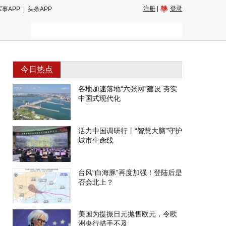
注册
|
登录
军事APP
|
头条APP
今日热点
各地加速落地“六张网”建设 夯实
中国式现代化
活力中国调研行丨“智慧大脑”守护
城市生命线
台风“白海豚”再度加强！登陆后是
否会北上？
美国为提振日元抛售欧元，令欧
洲央行措手不及