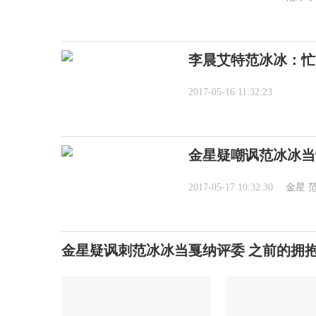
李晨艾特范冰冰：忙
2017-05-16 11:32:23
金星疑嘲讽范冰冰当
2017-05-17 10:32:30
金星
金星疑讽刺范冰冰当戛纳评委 之前的拥