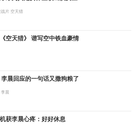
空战片
空天猎
《空天猎》 谱写空中铁血豪情
 李晨回应的一句话又撒狗粮了
李晨
机获李晨心疼：好好休息