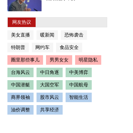
网友热议
美女直播
暖新闻
恐怖袭击
特朗普
网约车
食品安全
圈里那些事儿
男男女女
明星隐私
台海风云
中日角逐
中美博弈
中国潜艇
大国空军
中国航母
商界领袖
股市风云
智能生活
油价调整
共享经济