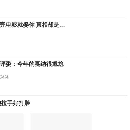
完电影就娶你 真相却是…
评委：今年的戛纳很尴尬
范冰冰
抱拉手好打脸