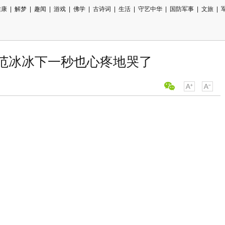
健康
|
解梦
|
趣闻
|
游戏
|
佛学
|
古诗词
|
生活
|
守艺中华
|
国防军事
|
文旅
|
 范冰冰下一秒也心疼地哭了