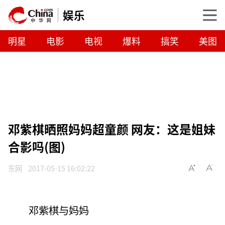
娱乐
明星
电影
电视
爆料
搞笑
美图
邓紫棋晒照妈妈超童颜 网友：这是姐妹
合影吗(图)
东网
2017-05-15 16:02:22
邓紫棋与妈妈