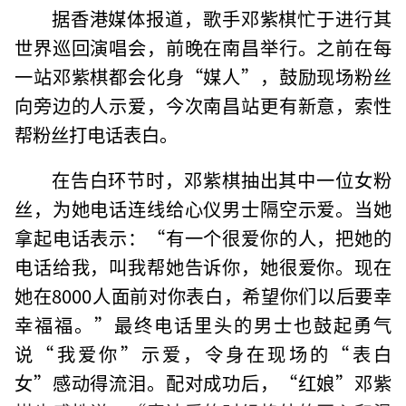
据香港媒体报道，歌手邓紫棋忙于进行其
世界巡回演唱会，前晚在南昌举行。之前在每
一站邓紫棋都会化身“媒人”，鼓励现场粉丝
向旁边的人示爱，今次南昌站更有新意，索性
帮粉丝打电话表白。
在告白环节时，邓紫棋抽出其中一位女粉
丝，为她电话连线给心仪男士隔空示爱。当她
拿起电话表示：“有一个很爱你的人，把她的
电话给我，叫我帮她告诉你，她很爱你。现在
她在8000人面前对你表白，希望你们以后要幸
幸福福。”最终电话里头的男士也鼓起勇气
说“我爱你”示爱，令身在现场的“表白
女”感动得流泪。配对成功后，“红娘”邓紫