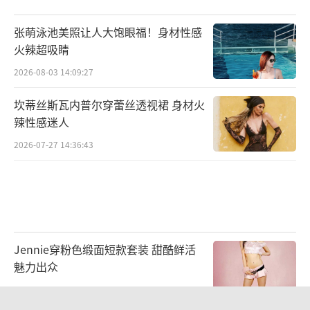
张萌泳池美照让人大饱眼福！身材性感
火辣超吸睛
2026-08-03 14:09:27
坎蒂丝斯瓦内普尔穿蕾丝透视裙 身材火
辣性感迷人
2026-07-27 14:36:43
Jennie穿粉色缎面短款套装 甜酷鲜活
魅力出众
2026-08-06 10:39:41