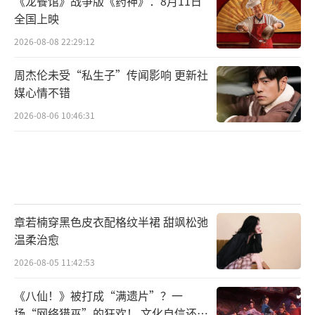
《龙餐馆》战争版《药神》：8月11日
全国上映
2026-08-08 22:29:12
周杰伦未受“私生子”传闻影响 更新社
媒心情不错
2026-08-06 10:46:31
章若楠穿黑色皮衣配格纹半裙 甜飒松弛
温柔治愈
2026-08-05 11:42:53
《八仙！》被打成“满遗片”？一
场“网络猎巫”的狂欢！ 文化自信还是