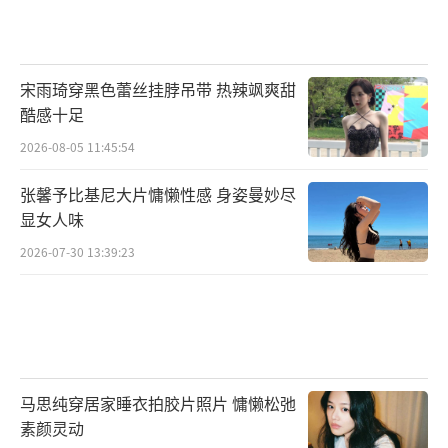
宋雨琦穿黑色蕾丝挂脖吊带 热辣飒爽甜
酷感十足
2026-08-05 11:45:54
张馨予比基尼大片慵懒性感 身姿曼妙尽
显女人味
2026-07-30 13:39:23
马思纯穿居家睡衣拍胶片照片 慵懒松弛
素颜灵动