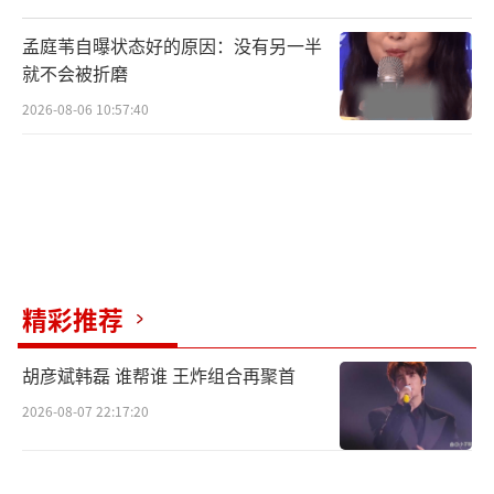
孟庭苇自曝状态好的原因：没有另一半
就不会被折磨
2026-08-06 10:57:40
精彩推荐
胡彦斌韩磊 谁帮谁 王炸组合再聚首
2026-08-07 22:17:20