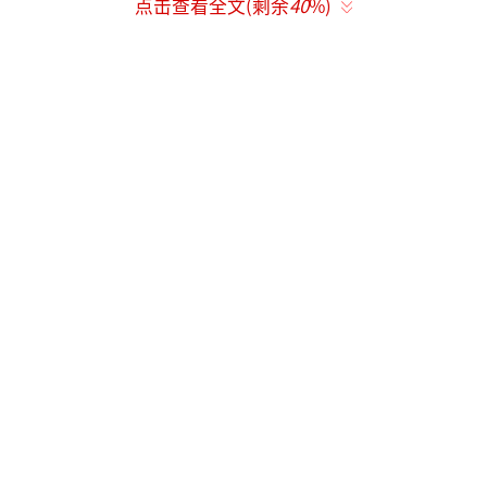
点击查看全文(剩余
40
%)