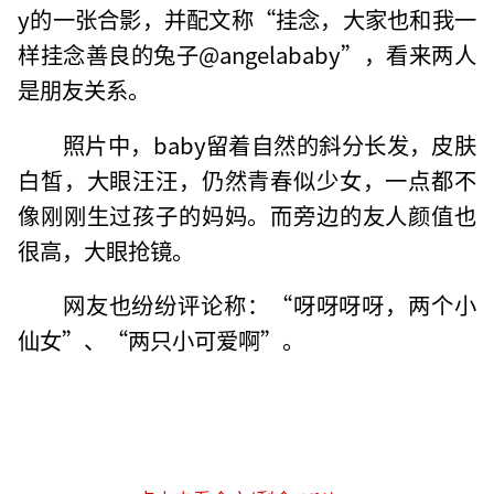
y的一张合影，并配文称“挂念，大家也和我一
样挂念善良的兔子@angelababy”，看来两人
是朋友关系。
照片中，baby留着自然的斜分长发，皮肤
白皙，大眼汪汪，仍然青春似少女，一点都不
像刚刚生过孩子的妈妈。而旁边的友人颜值也
很高，大眼抢镜。
网友也纷纷评论称：“呀呀呀呀，两个小
仙女”、“两只小可爱啊”。