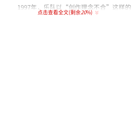
1997年，乐队以“创作理念不合”这样的
点击查看全文(剩余
20
%)
传统理由宣布解散。直至2010年，主唱康奈尔
才带来声音花园重组的消息。2012年乐队推出
十六年以来首支单曲《Live To Rise》和全新专
辑《King Animal》。解散期间，康奈尔与另外
三位乐手成立了乐队Audioslave。