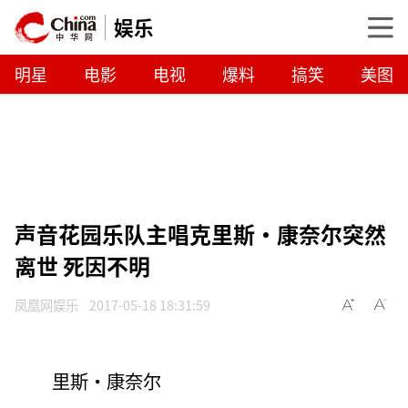
娱乐
明星
电影
电视
爆料
搞笑
美图
声音花园乐队主唱克里斯·康奈尔突然
离世 死因不明
凤凰网娱乐
2017-05-18 18:31:59
里斯·康奈尔