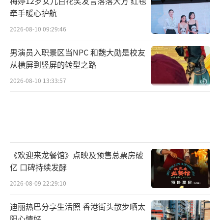
梅婷12岁女儿百花奖发言落落大方 红毯
牵手暖心护航
2026-08-10 09:29:46
男演员入职景区当NPC 和魏大勋是校友
从横屏到竖屏的转型之路
2026-08-10 13:33:57
《欢迎来龙餐馆》点映及预售总票房破
亿 口碑持续发酵
2026-08-09 22:29:10
迪丽热巴分享生活照 香港街头散步晒太
阳心情好