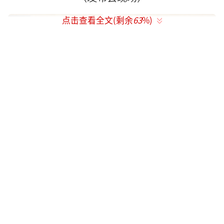
点击查看全文(剩余
63
%)
（发布会现场）
浙江省广播电视电影学会副会长姚休、嘉
兴市委宣传部文艺处处长钟晓燕、海盐县委常