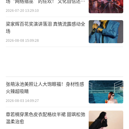
场“网络猎巫”的狂欢！ 文化自信还是
焦虑？
2026-07-20 13:29:10
梁家辉百花奖演讲落泪 真情流露感动全
场
2026-08-08 15:09:28
张萌泳池美照让人大饱眼福！身材性感
（导演 封柏）
火辣超吸睛
该剧于3月29日在浙江海盐通元镇正式开
2026-08-03 14:09:27
机，计划于4月底完成第一季春系列的拍摄工
章若楠穿黑色皮衣配格纹半裙 甜飒松弛
作，预计2023年暑期登陆网络平台及浙江卫
温柔治愈
视。