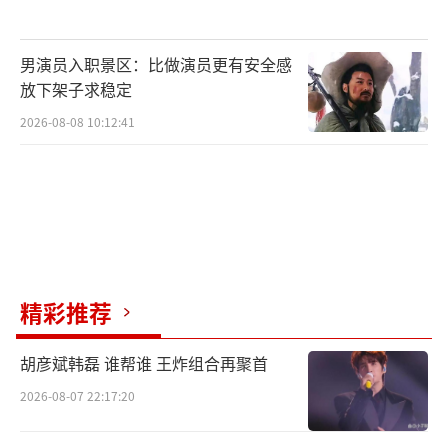
男演员入职景区：比做演员更有安全感
放下架子求稳定
2026-08-08 10:12:41
（导演及主演）
该片由罗忆楠担任出品人及编剧，封柏担
精彩推荐
任导演、单寅生担任制片人、著名影视演员代
乐乐、梁超特别出演，封柏、阎必果、陈翰
胡彦斌韩磊 谁帮谁 王炸组合再聚首
宾、魏晓璇、邓力源、庄颖等优秀青年演员联
2026-08-07 22:17:20
袂主演。强大的主创阵容将为《爱在炊烟袅袅
时》这部短剧的艺术水准和艺术品质保驾护