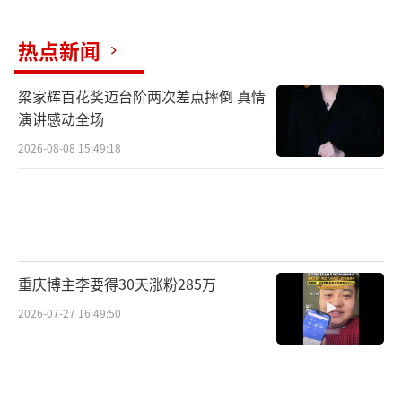
（嘉宾合影）
热点新闻
随着国家乡村振兴政策的不断推进与落
梁家辉百花奖迈台阶两次差点摔倒 真情
实，以展现新时代乡村风貌为主的影视作品层
演讲感动全场
出不穷，《爱在炊烟袅袅时》的创作背景正依
2026-08-08 15:49:18
托于此。作为田园治愈系温情短剧，《爱在炊
烟袅袅时》共分为春夏秋冬四部曲，以时下青
年共同面对的生活思考为切入点，用传统美食
结合中国文化讲述爱的故事，展现了六个当代
青年远离繁忙都市，在田园牧歌式的生活中，
重庆博主李要得30天涨粉285万
探寻回归自然的心灵之旅。
2026-07-27 16:49:50