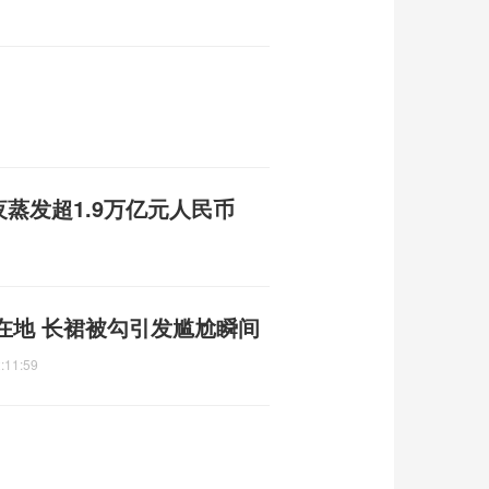
夜蒸发超1.9万亿元人民币
在地 长裙被勾引发尴尬瞬间
:11:59