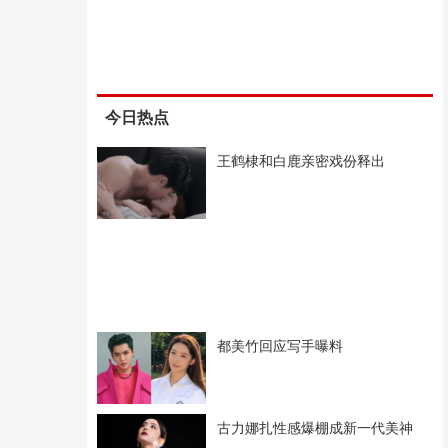
今日热点
王鹤棣和白鹿亲密戏份释出
都美竹回应写手曝料
古力娜扎性感爆棚成新一代美神