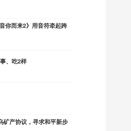
《音你而来2》用音符牵起跨
2事、吃2样
乌矿产协议，寻求和平新步