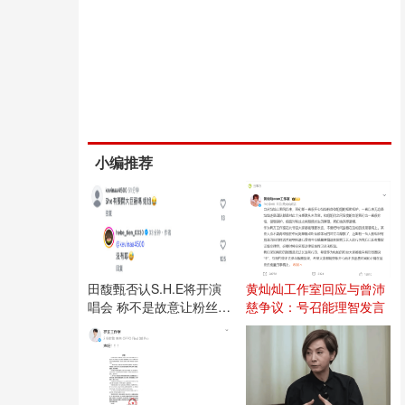
小编推荐
田馥甄否认S.H.E将开演
黄灿灿工作室回应与曾沛
唱会 称不是故意让粉丝失
慈争议：号召能理智发言
望