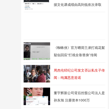
据文化课成绩由高到低依次录取
《蜘蛛侠》官方晒荷兰弟打戏花絮
疑似回应“打戏全靠替身”传闻
周杰伦经纪公司发文否认私生子传
闻：纯属恶意造谣
董宇辉新公司背后控股公司法人是
孙东旭 注册资本1000万