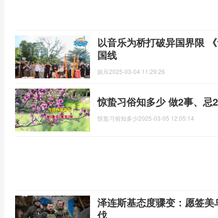
以音乐为桥打破异国界限 
国线
娱乐
2025-03-04 11:29:26
惊蛰习俗知多少 做2事、忌
惊蛰习俗知多少
2025-03-05 12:05:14
泽连斯基态度骤变：愿签美
伐