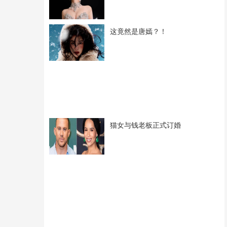
这竟然是唐嫣？！
猫女与钱老板正式订婚