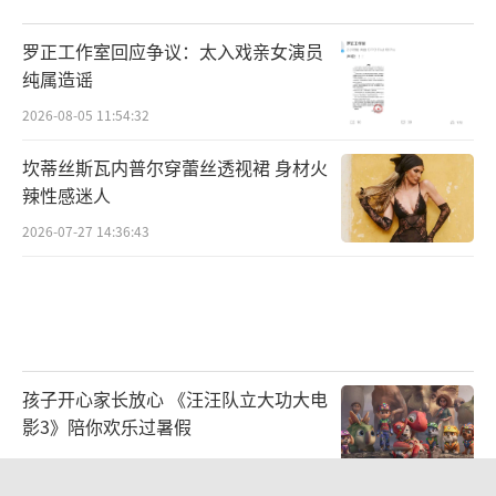
罗正工作室回应争议：太入戏亲女演员
纯属造谣
2026-08-05 11:54:32
坎蒂丝斯瓦内普尔穿蕾丝透视裙 身材火
辣性感迷人
2026-07-27 14:36:43
孩子开心家长放心 《汪汪队立大功大电
影3》陪你欢乐过暑假
2026-08-06 11:03:18