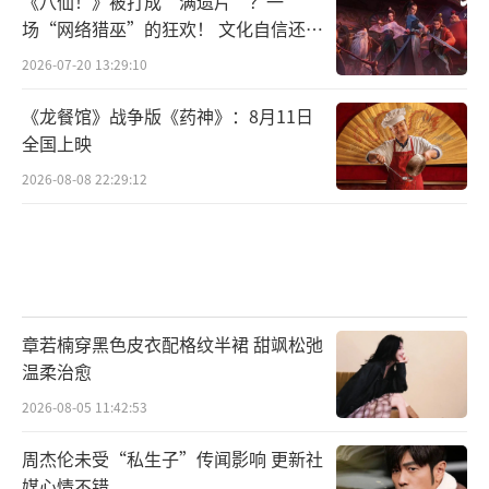
《八仙！》被打成“满遗片”？一
场“网络猎巫”的狂欢！ 文化自信还是
焦虑？
2026-07-20 13:29:10
《龙餐馆》战争版《药神》：8月11日
在纽约时装周上，胡兵以其独特的国际视
全国上映
野和时尚敏锐度，成为了连接东西方时尚的桥
2026-08-08 22:29:12
梁。在纽约时代广场，他与外国友人一同走
秀，展示了东西方文化的融合之美；在Thom B
rowne等秀场，胡兵与参与嘉宾一起分享对时
尚消费的独到见解，为时尚界带来了新的思考
和启示。他用自己的行动证明了，时尚无国
章若楠穿黑色皮衣配格纹半裙 甜飒松弛
界，只要有心，就能将不同文化的精髓融合在
温柔治愈
一起。
2026-08-05 11:42:53
周杰伦未受“私生子”传闻影响 更新社
媒心情不错