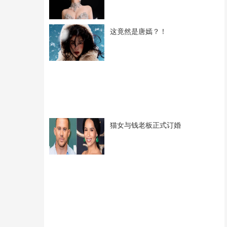
这竟然是唐嫣？！
猫女与钱老板正式订婚