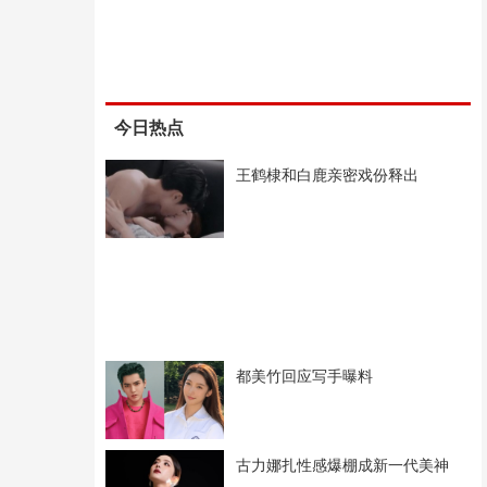
今日热点
王鹤棣和白鹿亲密戏份释出
都美竹回应写手曝料
古力娜扎性感爆棚成新一代美神