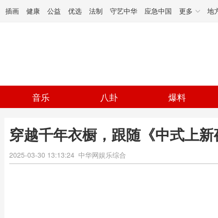
插画
健康
公益
优选
法制
守艺中华
应急中国
更多
地
音乐
八卦
爆料
穿越千年衣橱，跟随《中式上新夜
2025-03-30 13:13:24
中华网娱乐综合