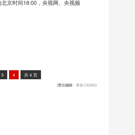
日)北京时间18:00，央视网、央视频
3
4
共
4
页
(
责任编辑
：李劲 CK005)