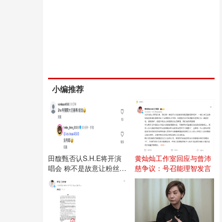
小编推荐
田馥甄否认S.H.E将开演
黄灿灿工作室回应与曾沛
唱会 称不是故意让粉丝失
慈争议：号召能理智发言
望