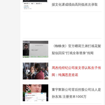
据文化课成绩由高到低依次录取
《蜘蛛侠》官方晒荷兰弟打戏花絮
疑似回应“打戏全靠替身”传闻
周杰伦经纪公司发文否认私生子传
闻：纯属恶意造谣
董宇辉新公司背后控股公司法人是
孙东旭 注册资本1000万