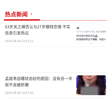
围绕歌手多项综合成绩，周深、陶喆、蔡
热点新闻
徐坤、林俊杰、单依纯、张艺兴、蔡依林、薛
之谦、陈楚生、易烊千玺获本年度腾讯音乐榜
63岁关之琳否认与27岁模特恋情 不实
年度十大歌手，持续输出高品质作品的乐坛中
信息引发热议
坚与崭露头角的新生代力量交相辉映。其中，
2026-08-06 22:31:12
周深、薛之谦凭借其稳定的高质量输出和高传
唱度作品，已连续四年（2022-2025）入选腾讯
音乐榜年度十大歌手，展现了其持久的市场号
召力与艺术生命力。
孟庭苇自曝状态好的原因：没有另一半
就不会被折磨
2026-08-06 10:57:40