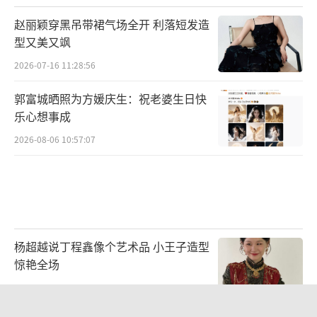
而平均分上升，冠军更替的日渐频繁反映出市
场竞争加剧，而歌曲品质也在不断提升。本年
赵丽颖穿黑吊带裙气场全开 利落短发造
型又美又飒
度，周深、刘宇宁、LBI利比（时柏尘）、梓
2026-07-16 11:28:56
渝、蔡徐坤、张艺兴、宋亚轩、严浩翔、张峻
豪SHUN、时代少年团凭借突出的数据表现，
郭富城晒照为方媛庆生：祝老婆生日快
获评由你榜年度歌手。其中，周深凭借《小美
乐心想事成
满》《花开忘忧》等多首作品的持续高热播表
2026-08-06 10:57:07
现，获由你榜夺冠次数最多歌手、夺冠歌曲数
最多歌手等多项荣誉，成为本年度由你榜综合
数据表现最为亮眼的歌手之一。值得关注的
是，《花开忘忧》自2022年登榜后已连续四年
杨超越说丁程鑫像个艺术品 小王子造型
在榜，成为“常青”热歌的典型代表，可见优
惊艳全场
秀作品能够穿越时间，形成稳定而深远的影响
2026-07-21 14:06:03
力。