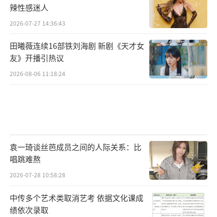
辣性感迷人
月蚀里抱紧我》，蔡依林回归专辑同名歌曲《P
2026-07-27 14:36:43
leasure》，蔡徐坤《Deadman》《Jasmin
e》两首热单、汪苏泷《像晴天像雨天》和刀郎
田曦薇连续16部铁刘海剧 新剧《天才女
友》开播引热议
《命运的赛勒克》也凭借其鲜明的音乐特色与
扎实的听众基础，共同入选这份年度名单。
2026-08-06 11:18:24
年度十大歌手与年度十大歌曲的结果，如
同一份记录2025年华语乐坛的“声音日记”，
不仅生动展现了乐坛扎实前行、在新老接力中
持续繁荣的鲜活图景，也折射出华语流行音乐
袁一琦谈丝芭成员之间的人际关系：比
唱跳难熬
在创作、传播与乐迷接受度等多个维度上日益
丰富的层次与活力。
2026-07-28 10:58:28
中传多个艺术类取消艺考 依据文化课成
从热度到品质 常青歌手与潮流新声共筑乐
绩依次录取