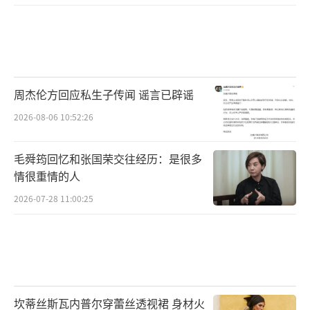
周杰伦方回应私生子传闻 谣言已辟谣
2026-08-06 10:52:26
毛舜筠回忆和张国荣交往经历：是很多
年度十大歌曲汇聚了过去一年中具有广泛
情很重情的人
传播度和深刻情感共鸣的佳作，包括年初王菲
2026-07-28 11:00:25
春晚舞台献唱的《世界赠予我的》、单依纯演
唱并引发广泛模仿热潮的《珠玉》、由TME参
与出品的周深励志佳作《好风起》以及林俊杰
为《王者荣耀》十周年献唱的主题曲《明日坐
坎蒂丝斯瓦内普尔穿蕾丝透视裙 身材火
标》。此外，林俊杰与A-Lin黄丽玲合作的《在