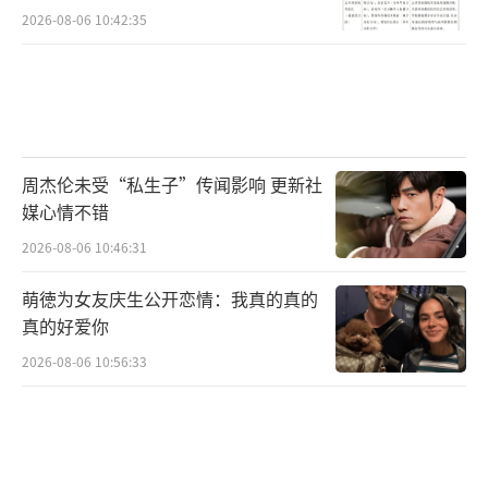
坛图景
2026-08-06 10:42:35
自2022年推出年榜以来，由你榜与浪潮榜
即作为腾讯音乐榜体系中分别反映市场热度与
专业品质的两大核心维度，共同构成了观察华
语乐坛“叫好”与“叫座”现状的重要窗口。
周杰伦未受“私生子”传闻影响 更新社
纵观近年榜单，周深、袁娅维TIA等歌手凭借持
媒心情不错
续的高品质输出构筑起长久的听众基础与市场
2026-08-06 10:46:31
号召力，与此同时，时代少年团、单依纯等富
有潜力的新生力量也都不断涌现，为乐坛注入
萌徳为女友庆生公开恋情：我真的真的
真的好爱你
鲜活生命力。
2026-08-06 10:56:33
由你榜作为反映歌曲大众热度的核心榜
单，持续记录着华语流行音乐的收听风向与用
户选择，四年期间，由你榜连冠歌曲数量减少