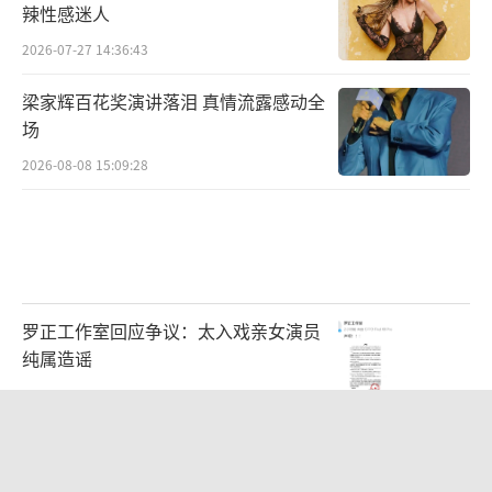
辣性感迷人
2026-07-27 14:36:43
梁家辉百花奖演讲落泪 真情流露感动全
场
2026-08-08 15:09:28
罗正工作室回应争议：太入戏亲女演员
纯属造谣
2026-08-05 11:54:32
郭富城晒照为方媛庆生：祝老婆生日快
乐心想事成