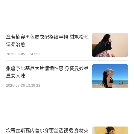
章若楠穿黑色皮衣配格纹半裙 甜飒松弛
温柔治愈
2026-08-05 11:42:53
张馨予比基尼大片慵懒性感 身姿曼妙尽
显女人味
2026-07-30 13:39:23
坎蒂丝斯瓦内普尔穿蕾丝透视裙 身材火