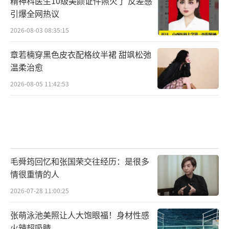
精神科医生10级美颜证件照火了 反差感
引爆全网热议
2026-08-03 08:35:15
章若楠穿黑色皮衣配格纹半裙 甜飒松弛
温柔治愈
2026-08-05 11:42:53
毛舜筠回忆和张国荣交往经历：是很多
情很重情的人
2026-07-28 11:00:25
张萌泳池美照让人大饱眼福！身材性感
火辣超吸睛