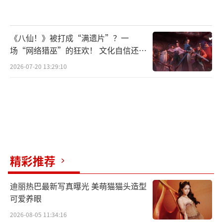
能，持续构建连接海外明星与中国用户的创新
互动场景，进一步巩固国际化娱乐内容生态的
领先地位。
《八仙！》被打成“满遗片”？一
场“网络猎巫”的狂欢！ 文化自信还是
未来，微博将继续拓展与全球优质娱乐内
焦虑？
2026-07-20 13:29:10
容的合作，深化娱乐社交战略，推动跨文化娱
乐交流，为用户带来更丰富、更具创意的娱乐
体验。
（责任编辑：0935）
精彩推荐
迪丽热巴最新写真曝光 美萌猫猫头造型
可爱养眼
2026-08-05 11:34:16