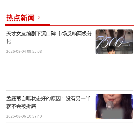
起多项线上互动活动，并配备周边、专辑等官
方奖品，激发用户创作热情，推动音乐内容的
热点新闻
多维度传播。
天才女友编剧下沉口碑 市场反响两极分
SM娱乐作为具有全球影响力的综合娱乐公
化
司，长期致力于艺人培养与内容制作，并成功
2026-08-04 09:55:08
推出了众多享誉国际的艺人。微博凭借其强大
的社交传播能力、用户基础及娱乐内容生态，
成为中国首屈一指的娱乐生态平台和国际艺人
触达中国市场的重要桥梁。
孟庭苇自曝状态好的原因：没有另一半
此次合作标志着微博在海外娱乐业务布局
就不会被折磨
上的进一步深化，凸显了其在国际娱乐市场日
2026-08-06 10:57:40
益增强的资源整合能力与平台影响力。微博将
继续通过产品、技术、运营等多方面资源赋