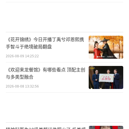
《花开锦绣》今日开播丁禹兮邓恩熙携
手智斗于绝境破局翻盘
2026-08-09 14:25:22
《欢迎来龙餐馆》有哪些看点 顶配主创
与多类型融合
2026-08-08 13:32:56