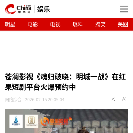
娱乐
明星
电影
电视
爆料
搞笑
美图
苍澜影视《魂归破晓：明城一战》在红
果短剧平台火爆预约中
网络综合
2026-02-15 20:05:04