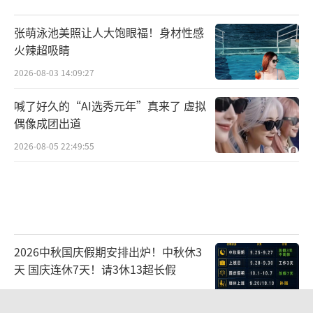
张萌泳池美照让人大饱眼福！身材性感
火辣超吸睛
2026-08-03 14:09:27
喊了好久的“AI选秀元年”真来了 虚拟
偶像成团出道
2026-08-05 22:49:55
（
吴婧饰演陆青禾）
陈宝国饰演的沈砚，是蒲城卫所千户，武
2026中秋国庆假期安排出炉！中秋休3
天 国庆连休7天！请3休13超长假
举出身却深陷官场积习。他好大喜功、嫉贤妒
能，代表腐朽的官僚体系，与实干派的关山戟
2026-08-05 08:41:43