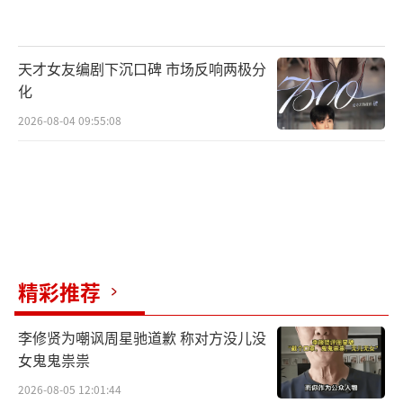
代东南海防的壮阔图景。
该剧不仅聚焦于战场上的厮杀，更深入
天才女友编剧下沉口碑 市场反响两极分
刻画了特定历史环境下的人性抉择、官场斗争
化
与军民关系。通过关山戟这一穿越者的视角，
2026-08-04 09:55:08
展现不同时代背景下不变的军人魂魄与家国情
怀。
实力阵容主要角色群像勾勒出一幅乱世浮
生绘
刘月涛饰演的关山戟，是一位灵魂穿越的
精彩推荐
抗日英雄。前世作为民国独立团团长壮烈牺牲
李修贤为嘲讽周星驰道歉 称对方没儿没
后，其魂魄意外附身于明代蒲城卫所同名逃
女鬼鬼祟祟
兵。他凭借现代军人的战术智慧与铁血意志，
2026-08-05 12:01:44
在倭寇压境、内忧外患的危局中挺身而出，从