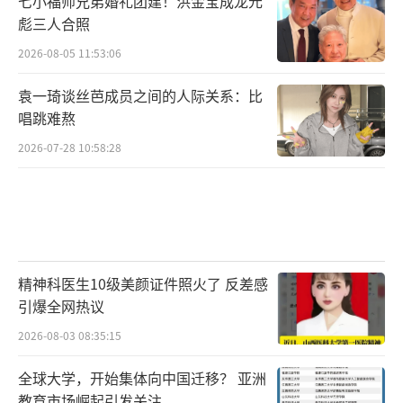
七小福师兄弟婚礼团建！洪金宝成龙元
彪三人合照
2026-08-05 11:53:06
袁一琦谈丝芭成员之间的人际关系：比
唱跳难熬
2026-07-28 10:58:28
（刘月涛饰演关山戟）
精神科医生10级美颜证件照火了 反差感
引爆全网热议
吴婧饰演的陆青禾，是蒲城仁心仁术的女
2026-08-03 08:35:15
医官。原为千户沈砚未婚妻，因识破其虚伪本
质而毅然决裂。她不仅以高超医术救治军民，
全球大学，开始集体向中国迁移？ 亚洲
教育市场崛起引发关注