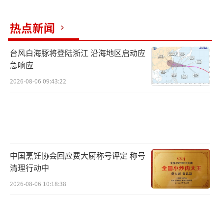
热点新闻
台风白海豚将登陆浙江 沿海地区启动应
急响应
2026-08-06 09:43:22
《魂归破晓：明城一战》剧照
据悉，《魂归破晓：明城一战》由苍南县
中国烹饪协会回应费大厨称号评定 称号
委宣传部指导、马站镇人民政府与温州苍澜影
清理行动中
视文化传媒有限公司联合打造，以国家级文物
2026-08-06 10:18:38
保护单位蒲壮所城及其周边为核心取景地，以
影视艺术为载体，深耕本土海防文化，重现明