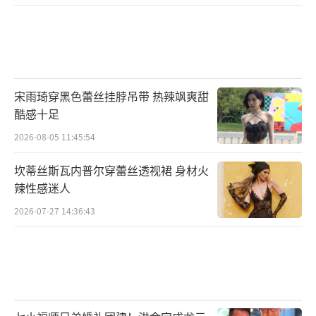
逃兵蜕变为守护城池的核心力量，以超越时代
的军魂书写守护史诗。
宋雨琦穿黑色蕾丝挂脖吊带 热辣飒爽甜
酷感十足
2026-08-05 11:45:54
坎蒂丝斯瓦内普尔穿蕾丝透视裙 身材火
辣性感迷人
2026-07-27 14:36:43