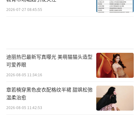
更以清醒的头脑与独立的判断，成为关山戟在
错综复杂局势中的重要智囊与情感依托，展现
2026-07-27 08:45:55
了乱世中女性特有的坚韧与智慧。
迪丽热巴最新写真曝光 美萌猫猫头造型
可爱养眼
2026-08-05 11:34:16
章若楠穿黑色皮衣配格纹半裙 甜飒松弛
温柔治愈
2026-08-05 11:42:53