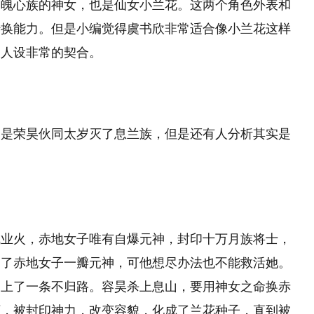
是魄心族的神女，也是仙女小兰花。这两个角色外表和
转换能力。但是小编觉得虞书欣非常适合像小兰花这样
的人设非常的契合。
为是荣昊伙同太岁灭了息兰族，但是还有人分析其实是
成业火，赤地女子唯有自爆元神，封印十万月族将士，
留了赤地女子一瓣元神，可他想尽办法也不能救活她。
走上了一条不归路。容昊杀上息山，要用神女之命换赤
下，被封印神力，改变容貌，化成了兰花种子，直到被