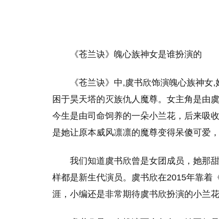
《苍兰诀》魄心族神女是谁扮演的
《苍兰诀》中,虞书欣饰演魄心族神女
困于昊天塔的灭族仇人魔尊。女主角是由
今生是由司命饲养的一朵小兰花，后来吸
是她让原本威风凛凛的魔尊变得呆傻可爱
我们知道虞书欣曾是女团成员，她那
样都是新生代演员。虞书欣在2015年靠
涯，小编还是非常期待虞书欣扮演的小兰