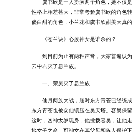
虞书欣是一人扮演两个角色，她不仅
性格上相差甚大，非常考验虞书欣的角色
傻白甜的角色，小兰花和虞书欣甜美天真
《苍兰诀》心族神女是谁杀的？
到目前为止有两种声音，大家普遍认
云中君灭了息兰族。
一、荣昊灭了息兰族
仙月两族大战，届时东方青苍已经练
东方青苍也被众仙镇压在昊天塔。容昊保
这时，凶神太岁现身，他挑拨容昊，让他
地女子之命。可神女在其父母和族人保护