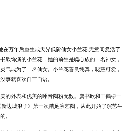
,她在万年后重生成天界低阶仙女小兰花,无意间复活了
虞书欣饰演的小兰花，她的前生是魄心族的一名神女，
收灵气成为了一名仙女。小兰花善良纯真，聪慧可爱，
，没事就喜欢自言自语。
甜美的外表和优美的嗓音圈粉无数。虞书欣和王鹤棣一
着《新边城浪子》第一次踏足演艺圈，从此开始了演艺生
花的。