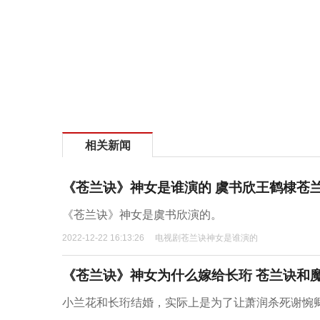
相关新闻
《苍兰诀》神女是谁演的 虞书欣王鹤棣苍
《苍兰诀》神女是虞书欣演的。
2022-12-22 16:13:26
电视剧苍兰诀神女是谁演的
《苍兰诀》神女为什么嫁给长珩 苍兰诀和
小兰花和长珩结婚，实际上是为了让萧润杀死谢惋