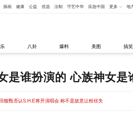
插画
健康
公益
优选
法制
守艺中华
应急中国
更多
地
乐
八卦
爆料
美图
搞笑
女是谁扮演的 心族神女是
田馥甄否认S.H.E将开演唱会 称不是故意让粉丝失
望
田馥甄否认S.H.E将开演唱会 称不是故意让粉丝失
11:08
望
11:08