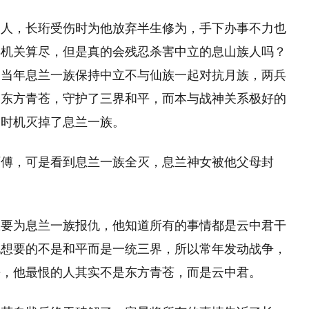
之人，长珩受伤时为他放弃半生修为，手下办事不力也
傅机关算尽，但是真的会残忍杀害中立的息山族人吗？
，当年息兰一族保持中立不与仙族一起对抗月族，两兵
了东方青苍，守护了三界和平，而本与战神关系极好的
个时机灭掉了息兰一族。
师傅，可是看到息兰一族全灭，息兰神女被他父母封
想要为息兰一族报仇，他知道所有的事情都是云中君干
他想要的不是和平而是一统三界，所以常年发动战争，
去，他最恨的人其实不是东方青苍，而是云中君。