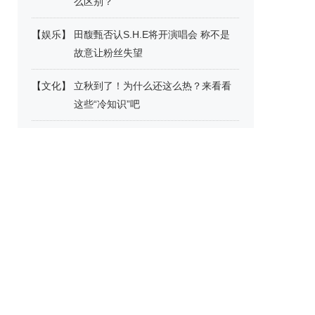
么区别？
【
娱乐
】
田馥甄否认S.H.E将开演唱会 称不是
故意让粉丝失望
【
文化
】
立秋到了！为什么还这么热？来看看
这些“冷知识”吧