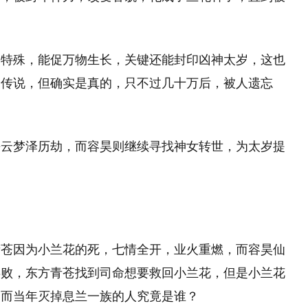
力特殊，能促万物生长，关键还能封印凶神太岁，这也
个传说，但确实是真的，只不过几十万后，被人遗忘
去云梦泽历劫，而容昊则继续寻找神女转世，为太岁提
青苍因为小兰花的死，七情全开，业火重燃，而容昊仙
兵败，东方青苍找到司命想要救回小兰花，但是小兰花
，而当年灭掉息兰一族的人究竟是谁？