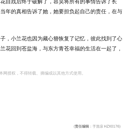
兰花自戕后终于破解了，容昊将所有的事情告诉了长
把当年的真相告诉了她，她要担负起自己的责任，在与
仙子，小兰花也因为藏心簪恢复了记忆，彼此找到了心
小兰花回到苍盐海，与东方青苍幸福的生活在一起了，
本网授权，不得转载、摘编或以其他方式使用。
(
责任编辑
：于浩淙 HZX0176)