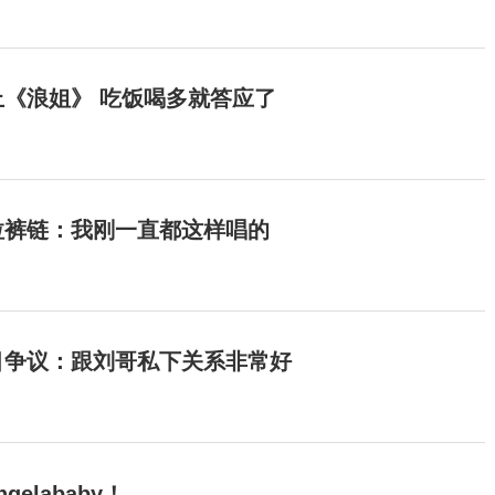
《浪姐》 吃饭喝多就答应了
拉裤链：我刚一直都这样唱的
目争议：跟刘哥私下关系非常好
elababy！