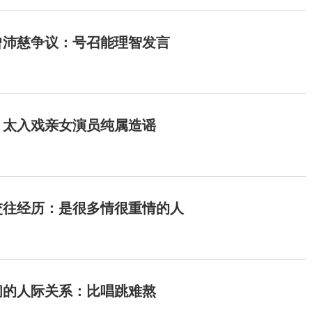
曾沛慈争议：号召能理智发言
：太入戏亲女演员纯属造谣
交往经历：是很多情很重情的人
间的人际关系：比唱跳难熬