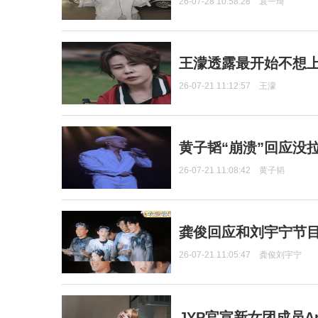
26-07-28 10:58:28
袁一琦
王濛透露最开始不想上
26-07-21 11:12:57
王濛
黄子韬“崩溃”回应没
26-07-21 11:08:42
黄子韬
龚俊回应和刘宇宁节
26-07-21 11:05:47
龚俊刘宇宁
JYP官宣新女团成员Ang