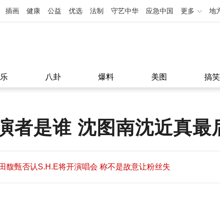
插画
健康
公益
优选
法制
守艺中华
应急中国
更多
地
乐
八卦
爆料
美图
搞笑
者是谁 沈图南沈近真最后
田馥甄否认S.H.E将开演唱会 称不是故意让粉丝失
望
田馥甄否认S.H.E将开演唱会 称不是故意让粉丝失
11:08
望
11:08