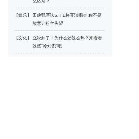
么区别？
【
娱乐
】
田馥甄否认S.H.E将开演唱会 称不是
故意让粉丝失望
【
文化
】
立秋到了！为什么还这么热？来看看
这些“冷知识”吧