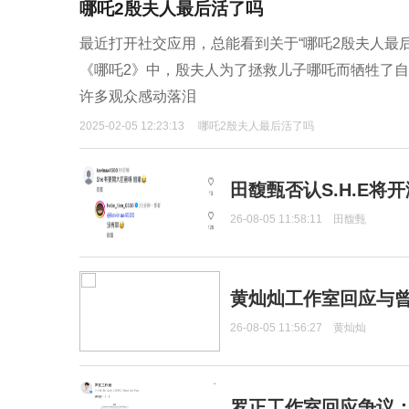
哪吒2殷夫人最后活了吗
最近打开社交应用，总能看到关于“哪吒2殷夫人最
《哪吒2》中，殷夫人为了拯救儿子哪吒而牺牲了
许多观众感动落泪
2025-02-05 12:23:13
哪吒2殷夫人最后活了吗
田馥甄否认S.H.E将
26-08-05 11:58:11
田馥甄
黄灿灿工作室回应与
26-08-05 11:56:27
黄灿灿
罗正工作室回应争议