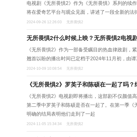
电视剧《无所畏惧2》作为《无所畏惧》系列的续
将在爱奇艺平台与观众见面，讲述了一段全新的法
2024-09-26 12:26:03
无所畏惧2
无所畏惧2什么时候上映？无所畏惧2电视
《无所畏惧2》作为一部备受瞩目的热血律政剧，
翘首以盼的播出时间已定档于2024年11月初，
2024-10-09 10:08:54
无所畏惧2
《无所畏惧2》罗英子和陈硕在一起了吗？
《无所畏惧2》电视剧即将播出，这部剧不仅颜值
第二季中罗英子和陈硕是否在一起了。在第一季《
明确的结局表明他们走到了一起
2024-11-05 15:34:34
无所畏惧2