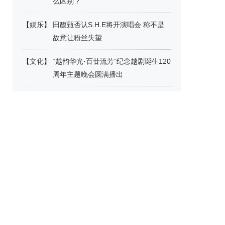
么区别？
【
娱乐
】
田馥甄否认S.H.E将开演唱会 称不是
故意让粉丝失望
【
文化
】
“越韵华光·百廿流芳”纪念越剧诞生120
周年主题晚会圆满播出