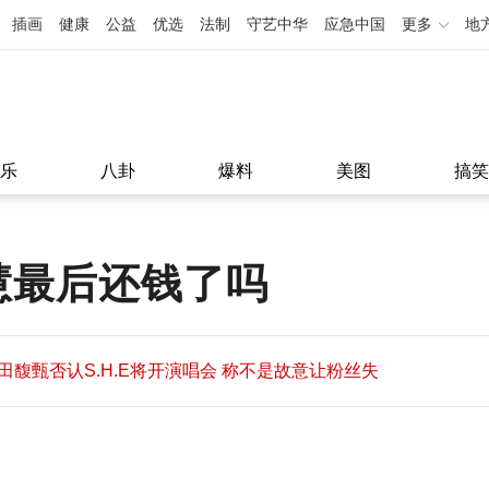
插画
健康
公益
优选
法制
守艺中华
应急中国
更多
地
乐
八卦
爆料
美图
搞笑
慧最后还钱了吗
田馥甄否认S.H.E将开演唱会 称不是故意让粉丝失
望
田馥甄否认S.H.E将开演唱会 称不是故意让粉丝失
11:08
望
11:08