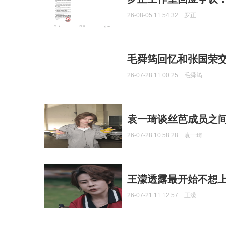
26-08-05 11:54:32
罗正
毛舜筠回忆和张国荣
26-07-28 11:00:25
毛舜筠
袁一琦谈丝芭成员之
26-07-28 10:58:28
袁一琦
王濛透露最开始不想上
26-07-21 11:12:57
王濛