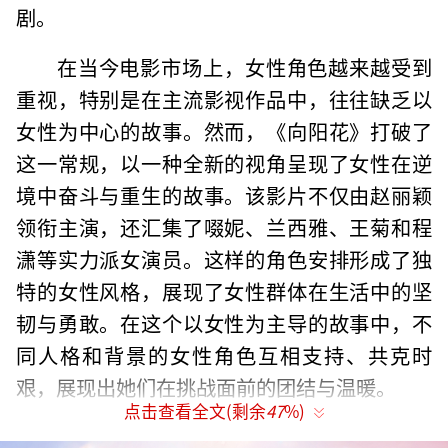
剧。
在当今电影市场上，女性角色越来越受到
重视，特别是在主流影视作品中，往往缺乏以
女性为中心的故事。然而，《向阳花》打破了
这一常规，以一种全新的视角呈现了女性在逆
境中奋斗与重生的故事。该影片不仅由赵丽颖
领衔主演，还汇集了啜妮、兰西雅、王菊和程
潇等实力派女演员。这样的角色安排形成了独
特的女性风格，展现了女性群体在生活中的坚
韧与勇敢。在这个以女性为主导的故事中，不
同人格和背景的女性角色互相支持、共克时
艰，展现出她们在挑战面前的团结与温暖。
点击查看全文(剩余
47
%)
赵丽颖在《向阳花》中饰演的角色高月香