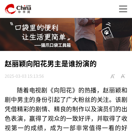
赵丽颖向阳花男主是谁扮演的
2025-03-03 15:13:56
随着电视剧《向阳花》的热播，赵丽颖和
剧中男主的身份引起了广大粉丝的关注。该剧
凭借精彩的剧情、精良的制作以及演员们的出
色表演，赢得了观众的一致好评，并取得了收
视第一的成绩，成为一部非常值得一看的好