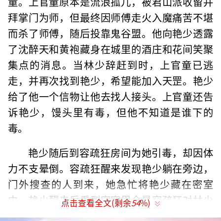
童。上官童原本是流浪孤儿，被君山派收留并
拜掌门为师，但最终因师傅走火入魔痛苦不堪
而杀了师傅，随后投靠鬼谷盟。他向艳少透露
了沈醉天和黄袍藏身在城里的酒庄和花间笑聚
集点的消息。当林少辞赶到时，上官童已逃
走，并再次找到艳少，希望能加入天罡。艳少
给了他一个信物让他去找人接头。上官童还告
诉艳少，馒头里有毒，但他不知道是谁下的
毒。
艳少随后到容疏狂房间为她引毒，却因体
力不支晕倒。容疏狂醒来发现艳少躺在旁边，
门外搜查的人到来，她急忙将艳少藏在密室
中。艳少醒来后看到密室里全是容疏狂对林少
点击查看全文(剩余
54
%)
辞的爱慕画册，感叹她的武功差是因为心思不