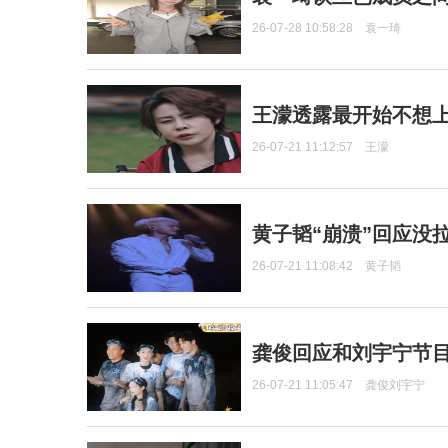
26-07-28 10:58:28
袁一琦
王濛透露最开始不想上
26-07-21 11:12:57
王濛
黄子韬“崩溃”回应没
26-07-21 11:08:42
黄子韬
龚俊回应和刘宇宁节
26-07-21 11:05:47
龚俊刘宇宁