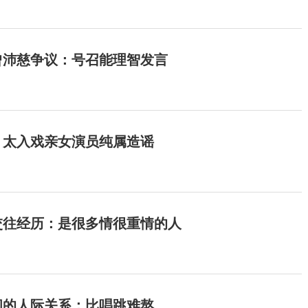
曾沛慈争议：号召能理智发言
：太入戏亲女演员纯属造谣
交往经历：是很多情很重情的人
间的人际关系：比唱跳难熬