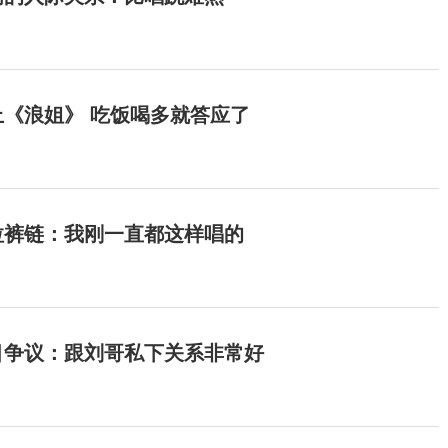
《浪姐》 吃饭喝多就答应了
拉裤链：我刚一直都这样唱的
目争议：跟刘哥私下关系非常好