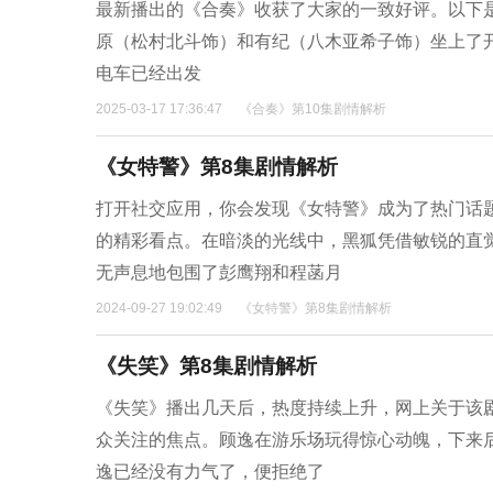
最新播出的《合奏》收获了大家的一致好评。以下是
原（松村北斗饰）和有纪（八木亚希子饰）坐上了
电车已经出发
2025-03-17 17:36:47
《合奏》第10集剧情解析
《女特警》第8集剧情解析
打开社交应用，你会发现《女特警》成为了热门话
的精彩看点。在暗淡的光线中，黑狐凭借敏锐的直
无声息地包围了彭鹰翔和程菡月
2024-09-27 19:02:49
《女特警》第8集剧情解析
《失笑》第8集剧情解析
《失笑》播出几天后，热度持续上升，网上关于该
众关注的焦点。顾逸在游乐场玩得惊心动魄，下来
逸已经没有力气了，便拒绝了