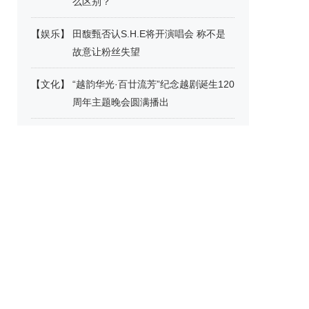
么区别？
【
娱乐
】
田馥甄否认S.H.E将开演唱会 称不是
故意让粉丝失望
【
文化
】
“越韵华光·百廿流芳”纪念越剧诞生120
周年主题晚会圆满播出