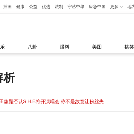
插画
健康
公益
优选
法制
守艺中华
应急中国
更多
地
乐
八卦
爆料
美图
搞笑
解析
田馥甄否认S.H.E将开演唱会 称不是故意让粉丝失
望
田馥甄否认S.H.E将开演唱会 称不是故意让粉丝失
11:08
望
11:08