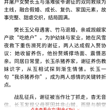
井屠户女樊长玉与落难侯爷谢征的双向救赎为
主线，融合假婚、成长、复仇、家国元素，故
事完整、甜虐交织，结局圆满。
樊长玉父母遇害、竹马退婚，亲戚觊觎家
产欲“吃绝户”。为护幼妹与家业，她在风雪
夜救下重伤濒死的谢征，两人达成假入赘协
议：她收留养伤，他扮赘婿撑场面、震慑恶
亲。同居日常里，长玉杀猪养家，谢征养伤教
妹识字，从互相试探到渐生情愫。长玉一
句“我杀猪养你”，成为两人感情的关键转折
点。
战乱征兵，谢征被当作壮丁抓走，杳无音
信。长玉发现父母死因并非山贼，而是与朝堂
点击查看全文(剩余
67
%)