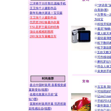
·
三洋将于10月售EL面板手机
☉
“伊诗美”
·
王卫东个人摄影作品
白美肤(图)
·
新年礼物大派送！宝贝篇
☉
方季韦一
·
王卫东个人摄影作品
为珍宝
·
范思哲2002春夏内衣展
☉
科技开拓
·
YSL圣罗兰最后的经典
☉
索尼“蜘蛛
·
顶尖名模精彩图库
☉
载人航天
·
2001东京车展概念车
☉
最轻最薄数
☉
松下数码相
☉
松下新款数码
☉
五款又酷又
☉
可作移动硬
☉
摩托罗拉V
☉
符合人体工
☉
未来的手机
时尚推荐
宠 物
·
盘点中国时装周 喜看视觉盛
☉
玉宝表 
宴新变化(组图)
☉
可拍照的PD
·
名模伦敦展示天价“蓝
☉
让mp3 m
钻”(图)
☉
手机PDA混
·
莫斯科时装周开幕 范思哲新
☉
新年新款 S
款性感出击(组图)
☉
可自己设计外