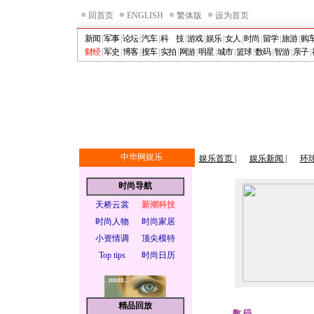
回首页
ENGLISH
繁体版
设为首页
新闻
|
军事
|
论坛
|
汽车
|
科 技
|
游戏
|
娱乐
|
女人
|
时尚
|
留学
|
旅游
|
购
财经
|
军史
|
博客
|
搜车
|
实拍
|
网游
|
明星
|
城市
|
篮球
|
数码
|
智游
|
亲子
|
中华网娱乐
娱乐首页 |
娱乐新闻 |
环球
时尚导航
天桥云裳
新潮科技
时尚人物
时尚家居
小资情调
顶尖模特
Top tips
时尚日历
精品回放
数 码