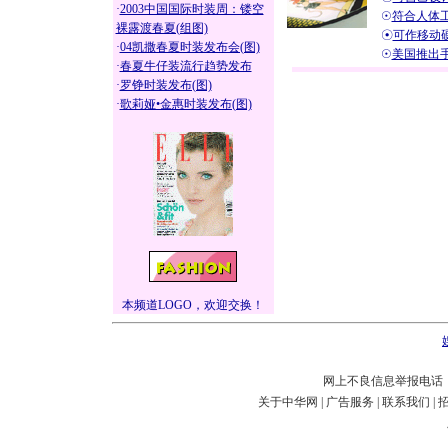
·
2003中国国际时装周：镂空
☉
符合人体工
裸露渡春夏(组图)
☉
可作移动硬
·
04凯撒春夏时装发布会(图)
☉
美国推出手
·
春夏牛仔装流行趋势发布
·
罗铮时装发布(图)
·
歌莉娅•金惠时装发布(图)
本频道LOGO，欢迎交换！
网上不良信息举报电话：17
关于中华网
|
广告服务
|
联系我们
|