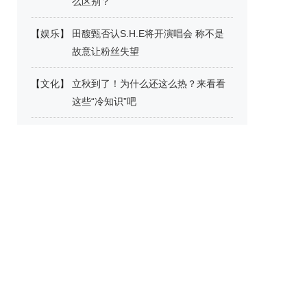
么区别？
【
娱乐
】
田馥甄否认S.H.E将开演唱会 称不是
故意让粉丝失望
【
文化
】
立秋到了！为什么还这么热？来看看
这些“冷知识”吧