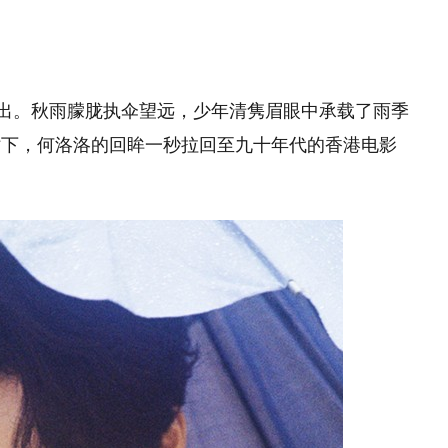
释出。秋雨朦胧执伞望远，少年清隽眉眼中承载了雨季
衬下，何洛洛的回眸一秒拉回至九十年代的香港电影