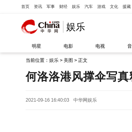
首页
资讯
军事
财经
娱乐
汽车
游戏
文化
援藏
娱乐
明星
电影
电视
音
当前位置：
娱乐
>
美图
> 正文
何洛洛港风撑伞写真
2021-09-16 16:40:03
中华网娱乐