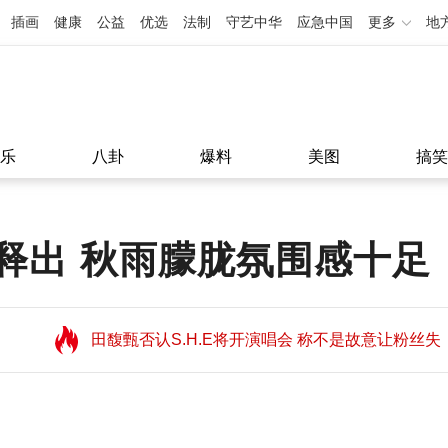
插画
健康
公益
优选
法制
守艺中华
应急中国
更多
地
乐
八卦
爆料
美图
搞笑
释出 秋雨朦胧氛围感十足
田馥甄否认S.H.E将开演唱会 称不是故意让粉丝失
望
田馥甄否认S.H.E将开演唱会 称不是故意让粉丝失
11:08
望
11:08