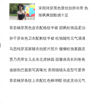
宋雨琦穿黑色蕾丝挂脖吊带 热
辣飒爽甜酷感十足
章若楠穿黑色皮衣配格纹半裙 甜飒松弛温柔治
愈
孙千穿灰色卫衣配豹纹半裙 松弛随性元气满满
国
马思纯穿居家睡衣拍胶片照片 慵懒松弛素颜灵
动
贾乃亮带女儿去东北虎林园 甜馨身高长到爸爸
肩膀
迪丽热巴最新写真曝光 美萌猫猫头造型可爱养
眼
章若楠穿条纹上衣配红色棒球帽 俏皮灵动元气
十足