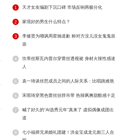
天才女友编剧下沉口碑 市场反响两极分化
1
家境好的男生什么特点？
2
李修贤为嘲讽周星驰道歉 称对方没儿没女鬼鬼祟
3
祟
坎蒂丝斯瓦内普尔穿蕾丝透视裙 身材火辣性感迷
4
人
袁一琦谈丝芭成员之间的人际关系：比唱跳难熬
5
宋雨琦穿黑色蕾丝挂脖吊带 热辣飒爽甜酷感十足
6
喊了好久的“AI选秀元年”真来了 虚拟偶像成团出
7
道
七小福师兄弟婚礼团建！洪金宝成龙元彪三人合
8