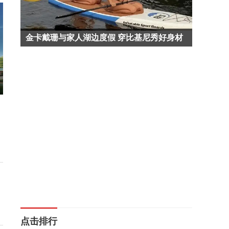
金卡戴珊与家人湖边度假 穿比基尼秀好身材
！2》深圳站路演笑声不断 主创解读分享
电影《
色”惊
点击排行