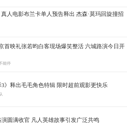
真人电影布兰卡单人预告释出 杰森·莫玛回旋撞招
京首映礼张若昀白客现场爆笑整活 六城路演今日开
不能停
3》释出毛毛角色特辑 限时超前观影更快乐
队
演圆满收官 凡人英雄故事引发广泛共鸣