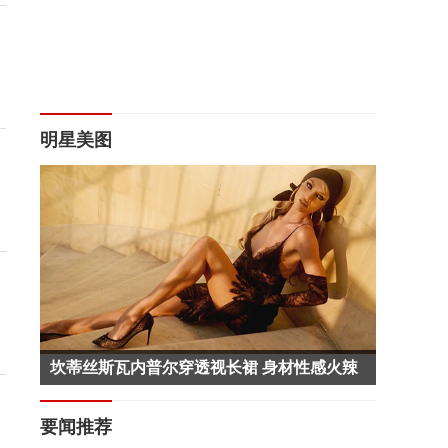
明星美图
坎蒂丝斯瓦内普尔穿透视长裙 身材性感火辣
要闻推荐