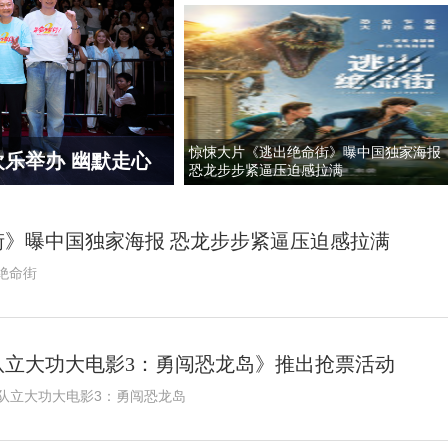
惊悚大片《逃出绝命街》曝中国独家海报
影《四渡》建军99周年之际感
电影《年会不能停
恐龙步步紧逼压迫感拉满
更多幕后创作
》曝中国独家海报 恐龙步步紧逼压迫感拉满
绝命街
队立大功大电影3：勇闯恐龙岛》推出抢票活动
队立大功大电影3：勇闯恐龙岛