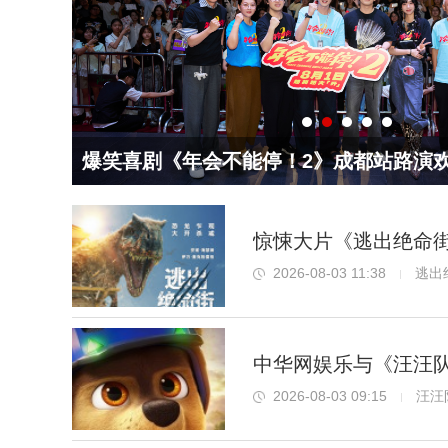
乐举办 幽默走心
从激战赤水河到奋进强军路 电
动观众
惊悚大片《逃出绝命街
2026-08-03 11:38
逃出
中华网娱乐与《汪汪
2026-08-03 09:15
汪汪