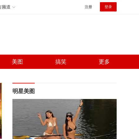
方频道
注册
登录
美图
搞笑
更多
明星美图