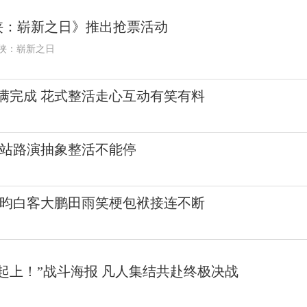
侠：崭新之日》推出抢票活动
侠：崭新之日
满完成 花式整活走心互动有笑有料
州站路演抽象整活不能停
若昀白客大鹏田雨笑梗包袱接连不断
起上！”战斗海报 凡人集结共赴终极决战