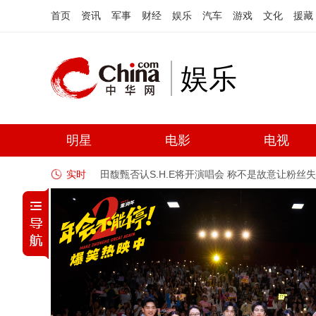
首页
资讯
军事
财经
娱乐
汽车
游戏
文化
援藏
娱乐
明星
电影
电视
实时
田馥甄否认S.H.E将开演唱会 称不是故意让粉丝