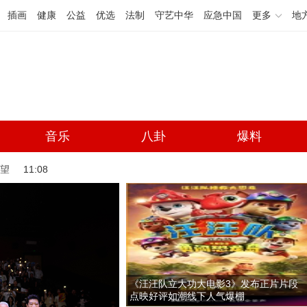
插画
健康
公益
优选
法制
守艺中华
应急中国
更多
地
音乐
八卦
爆料
失望
11:08
《汪汪队立大功大电影3》发布正片片段
点映好评如潮线下人气爆棚