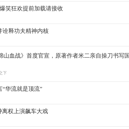
 爆笑狂欢提前加载请接收
并诠释功夫精神内核
·绵山血战》首度官宣，原著作者米二亲自操刀书写
之下
“华流就是顶流”
钟离权上演飙车大戏