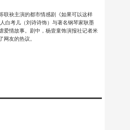
等联袂主演的都市情感剧《如果可以这样
持人白考儿（刘诗诗饰）与著名钢琴家耿墨
虐爱情故事。剧中，杨壹童饰演报社记者米
了网友的热议。