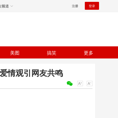
方频道
注册
登录
美图
搞笑
更多
 爱情观引网友共鸣
关键词：