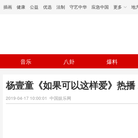
插画
健康
公益
优选
法制
守艺中华
应急中国
更多
地
音乐
八卦
爆料
杨壹童《如果可以这样爱》热播
2019-04-17 10:00:01
中国娱乐网