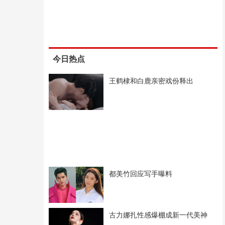
今日热点
王鹤棣和白鹿亲密戏份释出
都美竹回应写手曝料
古力娜扎性感爆棚成新一代美神