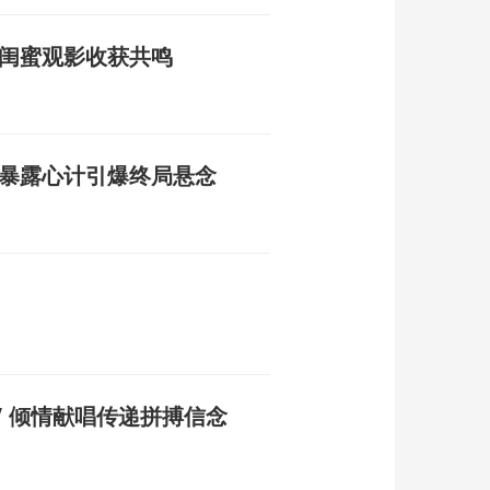
 闺蜜观影收获共鸣
员暴露心计引爆终局悬念
 倾情献唱传递拼搏信念