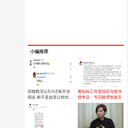
小编推荐
田馥甄否认S.H.E将开演
黄灿灿工作室回应与曾沛
唱会 称不是故意让粉丝失
慈争议：号召能理智发言
望