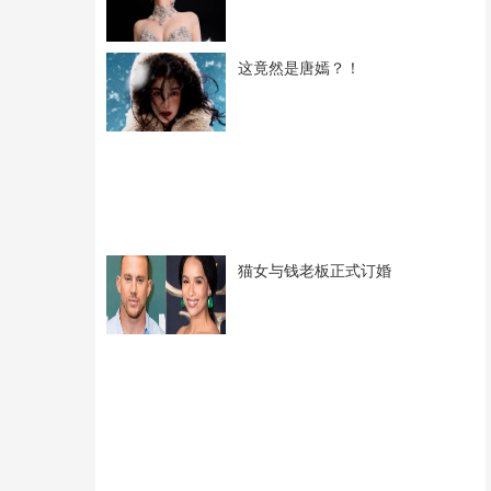
这竟然是唐嫣？！
猫女与钱老板正式订婚