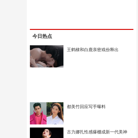
今日热点
王鹤棣和白鹿亲密戏份释出
都美竹回应写手曝料
古力娜扎性感爆棚成新一代美神