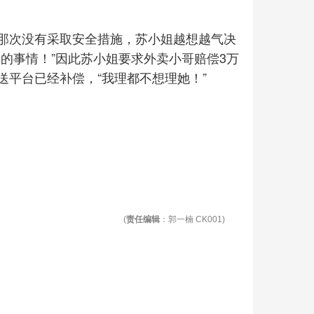
那次没有采取安全措施，苏小姐越想越气决
的事情！”因此苏小姐要求外卖小哥赔偿3万
平台已经补偿，“我理都不想理她！”
(
责任编辑
：郭一楠 CK001)