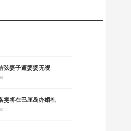
结弦妻子遭婆婆无视
39
洛雯将在巴厘岛办婚礼
50