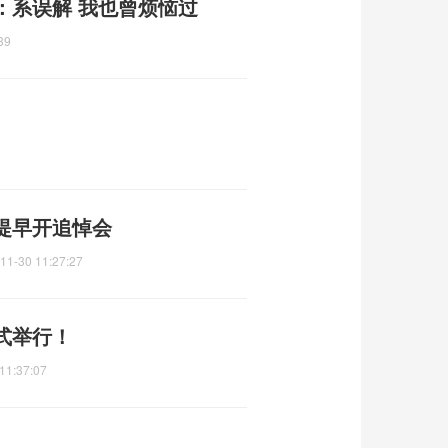
：系误解 我也曾烦恼过
39
提早开追悼会
11-30 11:27:27
式举行！
11:37:07