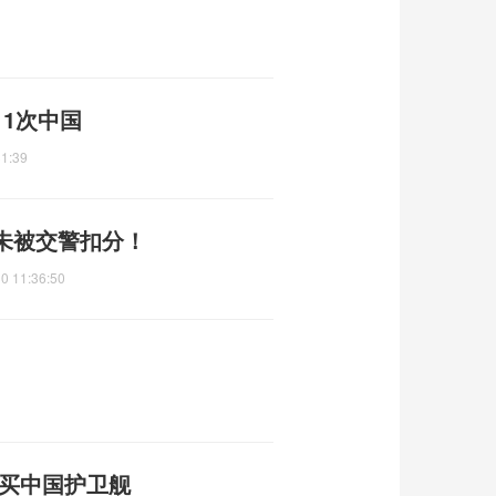
1次中国
31:39
未被交警扣分！
0 11:36:50
改买中国护卫舰