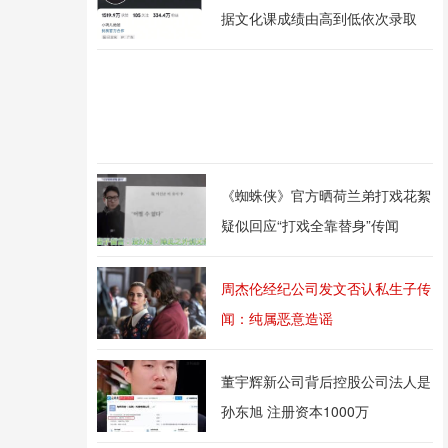
据文化课成绩由高到低依次录取
《蜘蛛侠》官方晒荷兰弟打戏花絮
疑似回应“打戏全靠替身”传闻
周杰伦经纪公司发文否认私生子传
闻：纯属恶意造谣
董宇辉新公司背后控股公司法人是
孙东旭 注册资本1000万