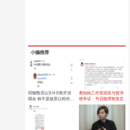
小编推荐
田馥甄否认S.H.E将开演
黄灿灿工作室回应与曾沛
唱会 称不是故意让粉丝失
慈争议：号召能理智发言
望