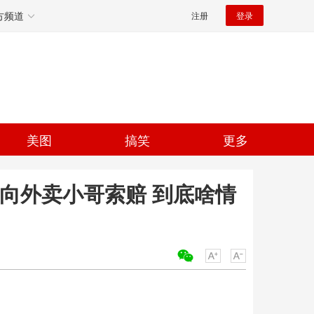
方频道
注册
登录
美图
搞笑
更多
孕向外卖小哥索赔 到底啥情
关键词：