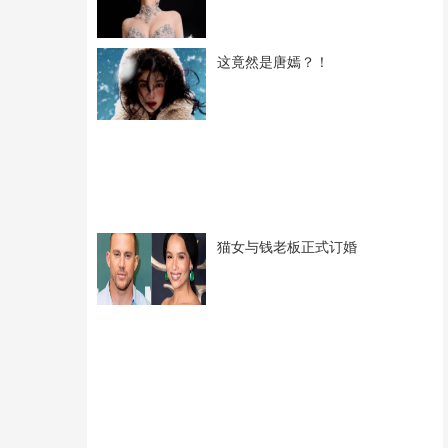
这竟然是唐嫣？！
猫女与钱老板正式订婚