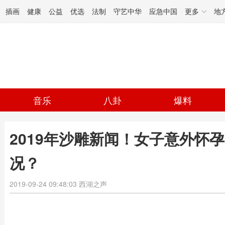
插画
健康
公益
优选
法制
守艺中华
应急中国
更多
地
音乐
八卦
爆料
2019年沙雕新闻！女子意外怀
况？
2019-09-24 09:48:03
西湖之声