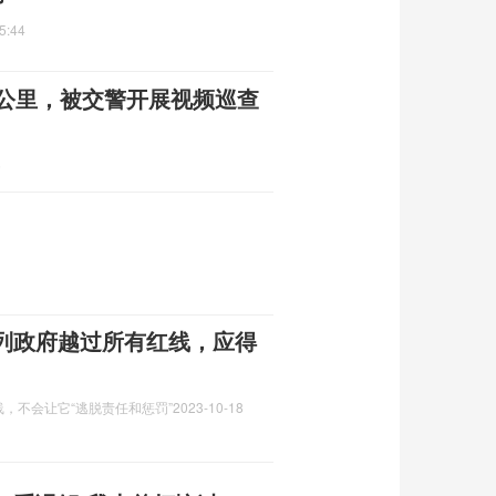
5:44
多公里，被交警开展视频巡查
6
列政府越过所有红线，应得
，不会让它“逃脱责任和惩罚”
2023-10-18