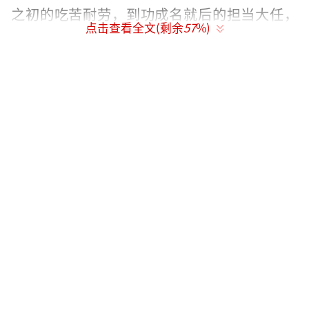
之初的吃苦耐劳，到功成名就后的担当大任，
点击查看全文(剩余
57
%)
宇文婧这个角色从始至终贯穿整个创业历程，
折射了一代女性创业者的勤劳勇敢和坚忍不
屈。感情上，她也是自我认知明确，敢爱敢恨
的独立女性。内心深爱男主角，却懂得适时放
手，拿得起放得下，不纠结不拧巴，值得女性
同仁们双手点赞。
近年，青年演员潘之琳饰演的角色类型丰
富，从《破冰者》到《光荣时代》，从为爱奋
不顾身的小妞，到高知智慧的第一代女公安，
每个角色的演绎都让人印象深刻。虽然不同的
剧里人物性格迥异，却都有一个共同点就是——
勇敢执着，为真爱为正义的事业从不退缩，勇