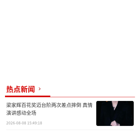
往直前。因此潘之琳收获了不少观众的喜爱。
戏里戏外，潘之琳个性统一，真实不做作，对
生活充满热情，乐于分享美好的日常，也吸引
了越来越多的粉丝关注与追随，粉丝评价
她“是一个值得发掘的宝藏女孩”。
目前《创业年代》正在央视一套黄金档和
各个网络平台热播之中。宇文婧作为创业“大
战”中的这抹亮色，她的清醒、精明与才华，
在如战场一般的商场上，为她赢得一席之地。
热点新闻
而她最终的事业、爱情归属，也会随着剧情跌
梁家辉百花奖迈台阶两次差点摔倒 真情
宕起伏，牵动人心，值得期待。
（责任编辑：郭一楠
演讲感动全场
CK001）
2026-08-08 15:49:18