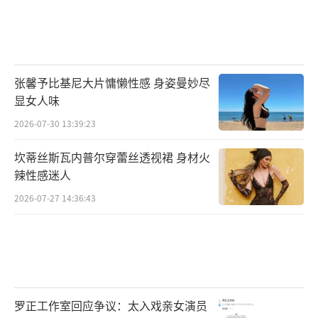
张馨予比基尼大片慵懒性感 身姿曼妙尽
显女人味
2026-07-30 13:39:23
坎蒂丝斯瓦内普尔穿蕾丝透视裙 身材火
辣性感迷人
2026-07-27 14:36:43
罗正工作室回应争议：太入戏亲女演员