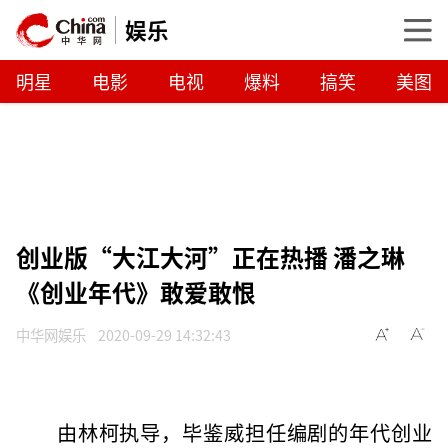
娱乐
明星
电影
电视
爆料
搞笑
美图
创业版“大江大河”正在热播 潘之琳
《创业年代》敢爱敢恨
中华网娱乐
2020-09-29 14:32:43
由林柯执导，毕鉴威担任编剧的年代创业