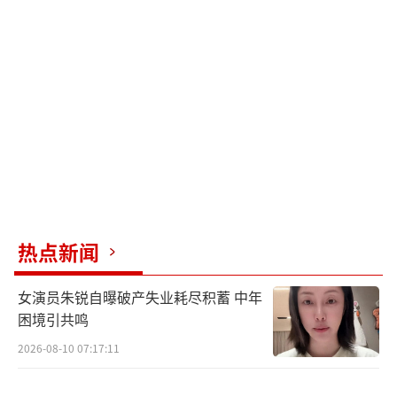
一顿围观。
此前报道：王思聪开豪车去酒吧聚会遇美
女主动贴近有意躲闪
3月6日，王思聪现身上海某酒吧，开着红
色豪车，王思聪下车后，多名保保镖，助理上
前护送王思聪。王思聪穿着红色内衬，配黑色
羽绒服，有保镖撑伞，还有保镖一路保护王思
热点新闻
聪安全。
女演员朱锐自曝破产失业耗尽积蓄 中年
王思聪到了酒吧后，尽情狂欢了起来，在
困境引共鸣
酒吧里面，王思聪还抽起了烟，跟友人一起蹦
2026-08-10 07:17:11
迪。