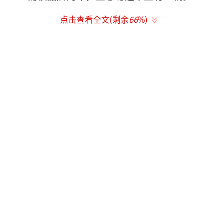
去年，曾有网友在深圳偶遇王思聪开着一
点击查看全文(剩余
66
%)
辆黄色的该品牌的跑车，与这次的低调黑色显
然并不是同一辆，价格也要贵上不少。
而就在前两天，王思聪还开着一辆价值在
近千万的定制款酒红色劳斯莱斯现身上海的夜
店。
据悉，这款车是王思聪的私人订制，如今
的市场在售价格超过千万，就连车前的女神车
标都是水晶材质，价值30万。
除了以上这些豪车，王思聪上一次现身成
都的时候，开了一辆红色的兰博基尼，来到日
消费10万元的商场里喝下午茶，引得吃瓜群众