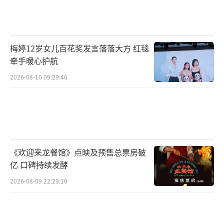
王思聪从酒吧离开的时候，再次套上了羽
绒服，几名保镖火速上去为王思聪撑伞。
一行人等在路口，像是在等王思聪的豪车
梅婷12岁女儿百花奖发言落落大方 红毯
来接人。这个时候，王思聪旁边有一位美女，
牵手暖心护航
一直笑眯眯的和王思聪对话。但美女再怎么笑
2026-08-10 09:29:46
脸相迎，王思聪几乎都不正眼看旁边的美女。
据悉，王思聪在几天前，也来到了这家酒
吧蹦迪，那天的王思聪穿着白色衬衫。
《欢迎来龙餐馆》点映及预售总票房破
（责任编辑：郭一楠 CK001）
亿 口碑持续发酵
2026-08-09 22:29:10