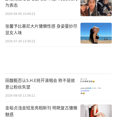
为表态
2026-08-06 10:44:23
张馨予比基尼大片慵懒性感 身姿曼妙尽
显女人味
2026-07-30 13:39:23
田馥甄否认S.H.E将开演唱会 称不是故
意让粉丝失望
2026-08-05 11:58:11
金裕贞浅金短发亮相新刊 明艳复古慵懒
魅惑