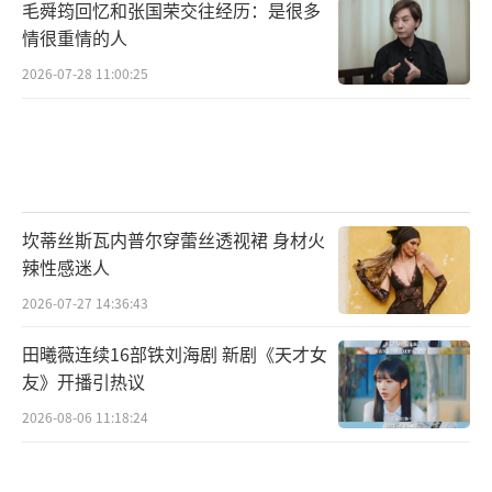
毛舜筠回忆和张国荣交往经历：是很多
情很重情的人
2026-07-28 11:00:25
坎蒂丝斯瓦内普尔穿蕾丝透视裙 身材火
辣性感迷人
2026-07-27 14:36:43
田曦薇连续16部铁刘海剧 新剧《天才女
友》开播引热议
2026-08-06 11:18:24