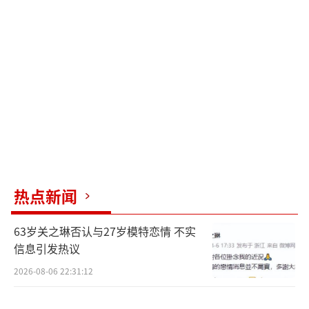
好，传统还是要用起来这样才会延续下去。我
们这次也是通过这次机会来尝试一种新的可
能，同时加入一些新的元素，让民族传统音
乐“走出去、走更远”，让外面的人认可，让
年轻人重新关注传统，重拾文化自信，让更多
的年轻人参与到学习传统当中来，让传统更好
的传承下去。
（责任编辑：郭一楠 CK001）
热点新闻
63岁关之琳否认与27岁模特恋情 不实
信息引发热议
2026-08-06 22:31:12