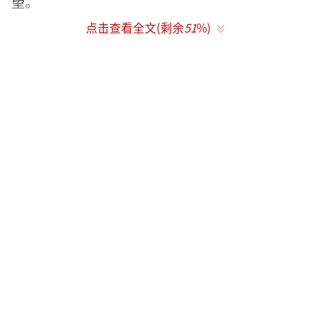
望。
点击查看全文(剩余
51
%)
莫西子诗灵魂音乐会创作初衷：现在民间
传统的音乐都是自己单独在演，我们融合《赶
集》的一些内容。这次刚好有自己和乐队的想
法加入了一些新东西，比如口弦，大多数都是
独自，我们这次就是三四个人一起合作，尝试
一些新的东西；比如月琴可以跟吉他、打击乐
器融合在一起。我们一直在说保护传统，但是
传统文化在不断的流失，因为时代在变很多东
西包括传统也需要更新换代，注入新的东西。
让传统在生活中用起来，让年轻人更喜欢。
凉山目前的一些古村落，现在都还住在里
边生活，那些古建筑就利用得很好、保护得很