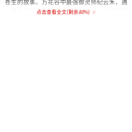
苍生的故事。万花谷中最强御灵师纪云禾，遇
上了绝美单纯的鲛人少年长意，两人从相识到
点击查看全文(剩余
80
%)
互生情愫，从天敌逐渐成为恋人，但来自多方
势力的阻挠让两人情路坎坷，甚至不得不互相
伤害，天各一方……他们能否跨越种种难关，
相依相守？
今日，《与君初相识》惊喜公布大量甜虐
交融的物料。预告片中，瑰丽磅礴的童话质感
影像，爱恨交织的复杂情状，充满想象力与传
奇色彩的角色造型及剧情设定，则带观众提前
感受了剧中的奇幻世界，为观众带来一场东方
美学盛宴。预告片段中，随着纪云禾与长意从
初识到相恋，再到因种种原因不得不站在对立
面的剧情推进，一场跨越种族的虐恋迎面而