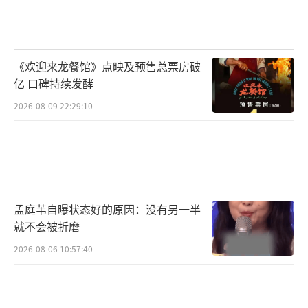
灵师的纪云禾率直爱自由的不羁个性，与不容
置疑的高强实力；任嘉伦则身着白色长衫，如
瀑的青丝长垂一侧，尽现鲛人少年单纯美好的
《欢迎来龙餐馆》点映及预售总票房破
气质；身着一袭黑衣的林昊青（肖顺尧饰），
亿 口碑持续发酵
作出似欲打斗之势，其强大气场下，满屏杀气
2026-08-09 22:29:10
呼之欲出；身处密林一隅的顺德仙姬（郭晓婷
饰）则身着珍珠华服，骄纵眼神之下是几近偏
执的傲人心性；还有如和煦春风般满目柔情的
离殊（此沙饰）；藏匿房间一角谨慎窥秘的雪
孟庭苇自曝状态好的原因：没有另一半
三月（范桢饰）；扮相俏皮甜美，笑意盈盈望
就不会被折磨
向来人的洛锦桑（胡意旋饰）；满袖仙风道骨
2026-08-06 10:57:40
却面露难色的空明（王子腾饰）；身着银白华
服，眼神尽是算计的天师（王东饰）；醉坐酒
桌前愁容不解的青姬（童蕾饰）；以及正襟危