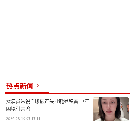
来；“我想，但我更不想你死”“如果有来
世，别太单纯”等共情感十足的扎心台词，也
深深触动观众内心。
而同步公布的“摸头杀”海报，则将纪云
禾与长意相处的动人瞬间温暖定格:俊朗单纯的
鲛人少年从水中探出身子，强大冰冷的御灵师
暂时卸下伪装，温柔抚摸着少年长发，两人相
视而笑，眼目情深，海报清新甜蜜的恋爱氛
热点新闻
围，让人迫不及待想要一睹剧作真容。
女演员朱锐自曝破产失业耗尽积蓄 中年
伴随剧照的发布，剧集演员全阵容也惊喜
困境引共鸣
曝光。剧照中，迪丽热巴月眉轻扫，星河似的
2026-08-10 07:17:11
眼眸似乎要将这世间所有恶灵精怪的心看穿，
而身上所穿的黑色华服，则展现出身为最强御