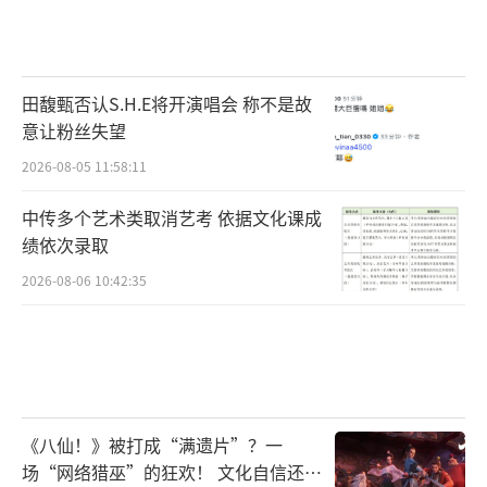
互扶持，心系苍生的荡气绝恋，将正直善良、
勇敢坚毅、勇于担责的美好普世价值观传递给
观众，从而在远古神话与当下主流价值观的完
田馥甄否认S.H.E将开演唱会 称不是故
美结合中，带领观众从中汲取向上向善的力
意让粉丝失望
量。让我们一起期待剧集上线揭秘。
（责任编辑：
2026-08-05 11:58:11
郭一楠 CK001）
中传多个艺术类取消艺考 依据文化课成
绩依次录取
2026-08-06 10:42:35
《八仙！》被打成“满遗片”？一
场“网络猎巫”的狂欢！ 文化自信还是