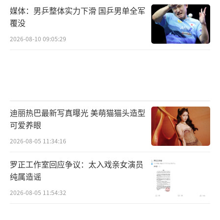
别致的人物关系，拉高观众对剧中角色的期待
媒体：男乒整体实力下滑 国乒男单全军
覆没
值；而剧集所注入的青春、冒险、爱情等多种
元素，则将纪云禾与长意的感情线作深度延
2026-08-10 09:05:29
展，并在情节的推进中，将二人甜蜜纯粹的爱
恋、勇于打破束缚的自由精神、大爱为先的格
局作逐步呈现，打破观众对同类型题材“升级
打怪”模式的刻板印象，从而打造极爽极虐
迪丽热巴最新写真曝光 美萌猫猫头造型
的“反套路”剧情，助推该剧看点强势升级。
可爱养眼
值得注意的是，《与君初相识》取材于东
2026-08-05 11:34:16
方童话故事，并借力深刻蕴藉中国传统文化的
罗正工作室回应争议：太入戏亲女演员
《山海经》，在其关于鲛人的典故中汲取故事
纯属造谣
灵感，从而建造出宏大世界观架构。剧集在扎
2026-08-05 11:54:32
根传统文化的同时，通过纪云禾与长意二人相