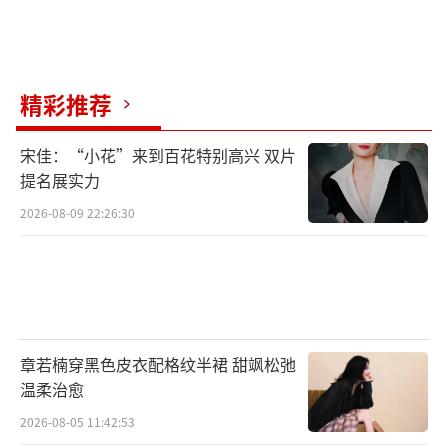
坐于轮椅之上，紧蹙眉宇似有所思的林沧澜
（海一天饰）...在众主演复杂眼神交错中，一
场人灵仙三界之间抗衡相争的东方童话画卷即
精彩推荐
将徐徐展开，令人心悸。
宋佳：“小花”来到百花特别高兴 双片
新鲜设定升级“反套路”看点
提名展实力
2026-08-09 22:26:30
实力班底瑰丽打造东方传说
作为一部极致浪漫人鱼童话，《与君初相
识》改编自小说《驭鲛记》，剧集在小说基础
上从多维进行创新，可谓诚意满满。强大美丽
章若楠穿黑色皮衣配格纹半裙 甜飒松弛
的御灵师纪云禾，看似潇洒不羁，实则深情无
温柔治愈
比；鲛人长意品性单纯，在面对磨难时却坚毅
2026-08-05 11:42:53
勇敢，最炫酷女御灵师&最反差鲛人男神，新颖