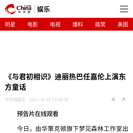
娱乐
明星
电影
电视
爆料
搞笑
美图
《与君初相识》迪丽热巴任嘉伦上演东
方童话
中华网娱乐
2021-10-20 13:48:18
预告片在线观看
今日，由华策克顿旗下梦见森林工作室出