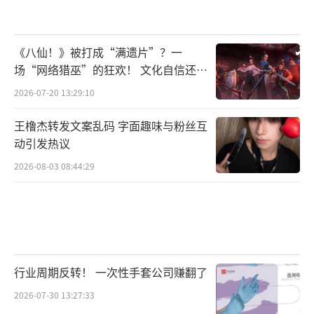
《八仙！》被打成“满遗片”？一
场“网络猎巫”的狂欢！ 文化自信还是
焦虑？
2026-07-20 13:29:10
王橹杰转发文案乱码 字面趣味与粉丝互
动引发热议
2026-08-03 08:44:29
行业周期反转！ 一次性手套公司赚翻了
2026-07-30 13:27:33