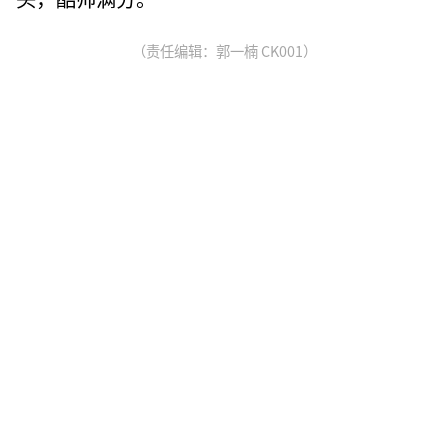
（责任编辑：郭一楠 CK001）