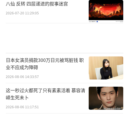
八仙 反转 四层递进的叙事迷宫
2026-07-20 11:29:05
日本女演员捐款300万日元被骂脏钱 职
业不应成为障碍
2026-08-06 14:33:57
这一秒过火都死了只有素素活着 慕容清
峄生死未卜
2026-08-06 11:17:51