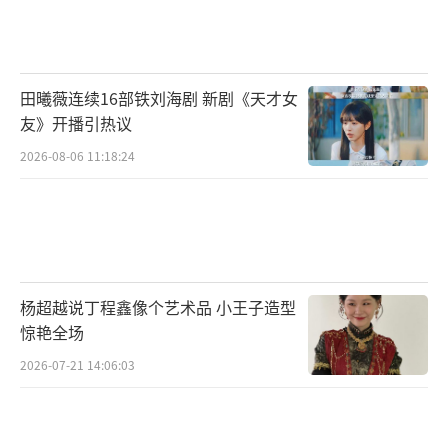
田曦薇连续16部铁刘海剧 新剧《天才女
友》开播引热议
2026-08-06 11:18:24
杨超越说丁程鑫像个艺术品 小王子造型
惊艳全场
2026-07-21 14:06:03