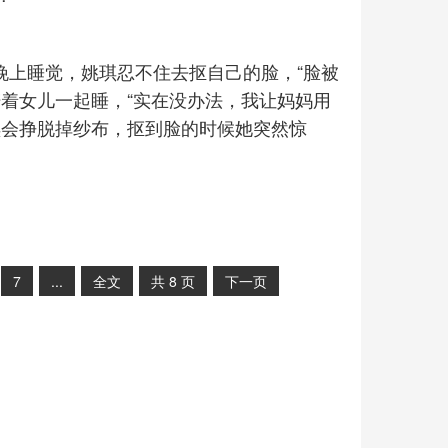
。晚上睡觉，姚琪忍不住去抠自己的脸，“脸被
着女儿一起睡，“实在没办法，我让妈妈用
琪会挣脱掉纱布，抠到脸的时候她突然惊
7
...
全文
共
8
页
下一页