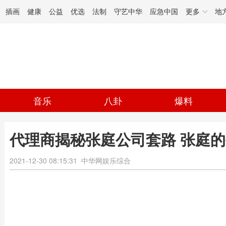
插画
健康
公益
优选
法制
守艺中华
应急中国
更多
地
音乐
八卦
爆料
代理商揭秘张庭公司套路 张庭的
2021-12-30 08:15:31
中华网娱乐综合