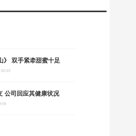
山》 双手紧牵甜蜜十足
:00:22
支 公司回应其健康状况
9:09