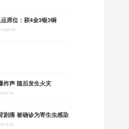
奥运席位：获4金3银3铜
 16:20:00
爆炸声 随后发生火灾
14:43:14
背剧痛 被确诊为寄生虫感染
18:15:33