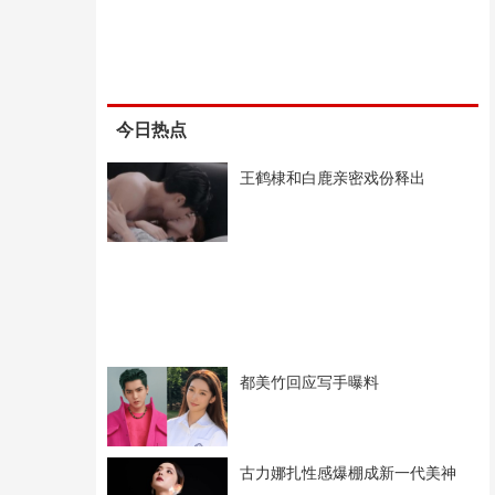
今日热点
王鹤棣和白鹿亲密戏份释出
都美竹回应写手曝料
古力娜扎性感爆棚成新一代美神