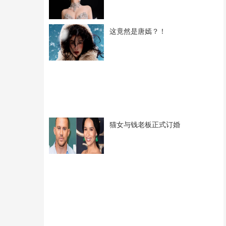
这竟然是唐嫣？！
猫女与钱老板正式订婚