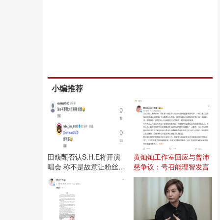
小编推荐
田馥甄否认S.H.E将开演
黄灿灿工作室回应与曾沛
唱会 称不是故意让粉丝失
慈争议：号召能理智发言
望