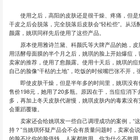
使用之后，高阳的皮肤还是很干燥、疼痛，但是
干皮之后会脱落，完全脱落后皮肤会“轻松些”。从活
颜露，姚琪同样先后使用了这些产品。
原本使用雅诗兰黛、科颜氏等大牌产品的她，皮
用活酵母面膜的半个月之后，姚琪的脸上开始爆痘，
卖家的推荐，使用了愈颜露。使用十天后，姚琪的痘
自己的脸像“干枯的土地”，吃饭的时候嘴巴张不开，
即使皮肤干燥，但是半年多的时间里，姚琪没有停
售价198元，她用了20多瓶。原因在于，当痘痘消
多，再加上冬天皮肤代谢慢，姚琪皮肤内的毒素没有
会重蹈覆辙。
卖家还会给姚琪发一些自己调理成功的案例，“
持？”当姚琪怀疑产品会不会有质量问题时，卖家会说
的脸不比你的脸值钱，人家都敢用，你为什么不敢用