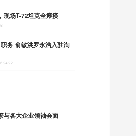
现场T-72坦克全瘫痪
50
司职务 俞敏洪罗永浩入驻淘
6:24:22
繁与各大企业领袖会面