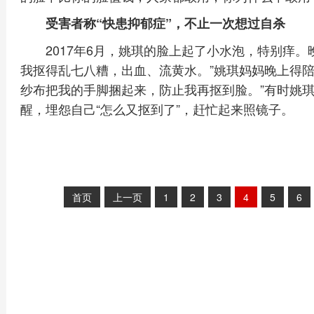
受害者称“快患抑郁症”，不止一次想过自杀
2017年6月，姚琪的脸上起了小水泡，特别痒
我抠得乱七八糟，出血、流黄水。”姚琪妈妈晚上得陪
纱布把我的手脚捆起来，防止我再抠到脸。”有时姚
醒，埋怨自己“怎么又抠到了”，赶忙起来照镜子。
首页
上一页
1
2
3
4
5
6