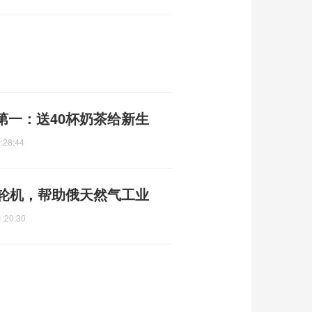
第一：送40杯奶茶给新生
:28:44
涡轮机，帮助俄天然气工业
1:20:30