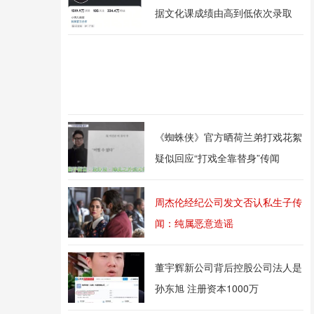
据文化课成绩由高到低依次录取
《蜘蛛侠》官方晒荷兰弟打戏花絮
疑似回应“打戏全靠替身”传闻
周杰伦经纪公司发文否认私生子传
闻：纯属恶意造谣
董宇辉新公司背后控股公司法人是
孙东旭 注册资本1000万