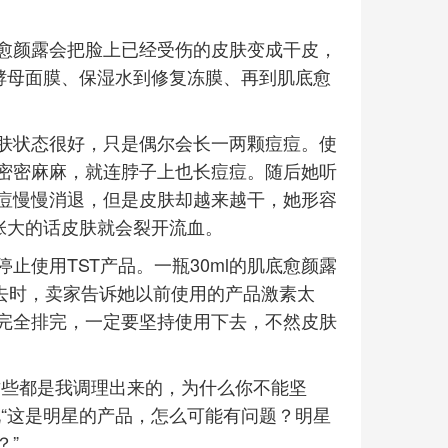
愈颜露会把脸上已经受伤的皮肤变成干皮，
酵母面膜、保湿水到修复冻膜、再到肌底愈
肤状态很好，只是偶尔会长一两颗痘痘。使
密密麻麻，就连脖子上也长痘痘。随后她听
痘慢慢消退，但是皮肤却越来越干，她形容
张大的话皮肤就会裂开流血。
止使用TST产品。一瓶30ml的肌底愈颜露
下去时，卖家告诉她以前使用的产品激素太
完全排完，一定要坚持使用下去，不然皮肤
这些都是我调理出来的，为什么你不能坚
“这是明星的产品，怎么可能有问题？明星
？”