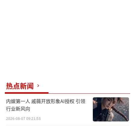
性感照片。
照片中的她一头黄栗色短发，发型凌乱随
意，看起来非常随性。她化着偏淡的妆容，五
官十分突出，下颚角非常分明。
郑秀文穿着黑色超短裙，露出纤细双腿，
腿部肌肉线条十分突出。她脖子上戴着金色大
链条，看起来有质感且有重量，显得十分富
热点新闻
贵。同时郑秀文摆出俯视的眼神盯着镜头，高
傲又帅气。
内娱第一人 戚薇开放形象AI授权 引领
行业新风向
评论区的网友们纷纷表示“非常喜
2026-08-07 09:21:53
欢”、“好性感”、“好酷”......