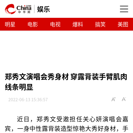
娱乐
明星
电影
电视
爆料
搞笑
美图
郑秀文演唱会秀身材 穿露背装手臂肌肉
线条明显
2022-06-13 15:36:57
近日，郑秀文受邀担任关心妍演唱会嘉
宾，一身中性露背装造型惊艳大秀好身材，手