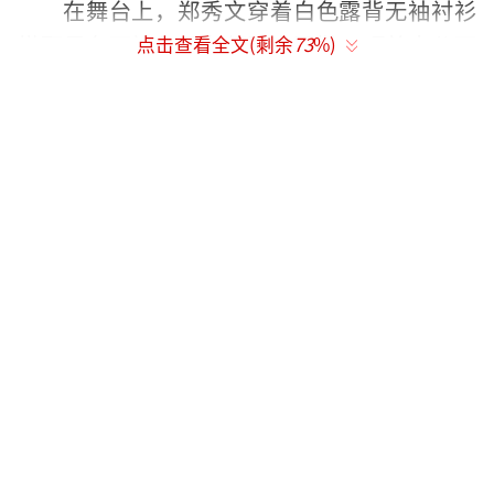
在舞台上，郑秀文穿着白色露背无袖衬衫
搭配黑色西裤与黑色细跟高跟鞋，顶着中分亚
点击查看全文(剩余
73
%)
麻黄的卷发，英伦范十足。这一身造型让她看
起来干净利落，又带着几分贵气，同时也展示
出了郑秀文在平日里健身练就的肌肉。
现年已经49岁的郑秀文，站在舞台上自信
地展示着她的歌声，没有一丝疲态。舞台上的
她不仅仅是身材纤瘦、皮肤白皙紧致，整个人
的精气神也很不错。
有网友晒出了她和关心妍的同框照，可以
看到，郑秀文与比她小7岁的关心妍的状态不相
上下，郑秀文的状态真的很好。
不久前，郑秀文就在社交平台上晒出一组