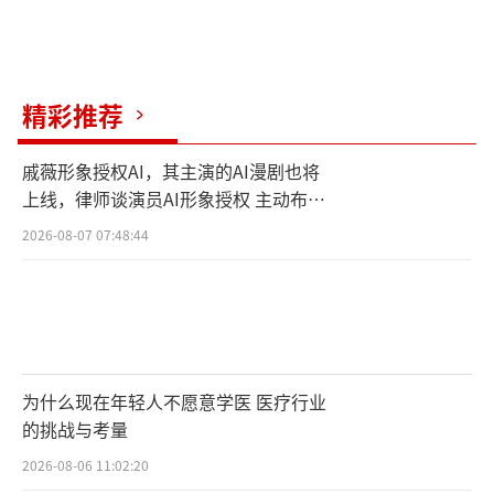
情》提名金像奖最佳新演员奖 。2002年，凭借
古装喜剧电影《钟无艳》获得第8届香港电影评
论学会最佳女演员奖。2012年，主演浪漫喜剧
精彩推荐
《高海拔之恋Ⅱ》，并凭借主题曲《Do Re M
i》获得金马奖最佳原创电影歌曲奖。2013年，
戚薇形象授权AI，其主演的AI漫剧也将
主演电影《盲探》。2020年，主演悬疑电影
上线，律师谈演员AI形象授权 主动布局
《圣荷西谋杀案》。曾多次获得金马奖、香港
数字资产
2026-08-07 07:48:44
金像奖等重要奖项的最佳女主角提名。
（责任编辑：郭一楠 CK001）
为什么现在年轻人不愿意学医 医疗行业
的挑战与考量
2026-08-06 11:02:20