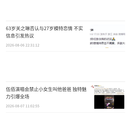
郑秀文（Sammi Cheng），1972年8月19
日出生于香港，中国香港流行乐女歌手、影视
演员。
63岁关之琳否认与27岁模特恋情 不实
1988年，获得香港TVB《第7届新秀歌唱大
信息引发热议
赛》季军正式出道。1990年，推出个人首张粤
2026-08-06 22:31:12
语专辑《郑秀文》。1995年，凭借歌曲《舍不
得你》获得十大劲歌金曲奖 。1999年，凭借歌
曲《插曲》获得劲歌金曲金奖。2009年举行“L
ove M”世界巡回演唱会，到2015年为止在海
伍佰演唱会禁止小女生叫他爸爸 独特魅
内外举办个人演唱会超过160场。2011年获得
力引爆全场
第15届全球华语榜中榜“港台地区最佳女歌手
2026-08-07 11:02:55
奖”。
1993年，凭借电影《飞虎精英之人间有