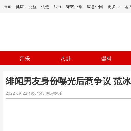
插画
健康
公益
优选
法制
守艺中华
应急中国
更多
地
音乐
八卦
爆料
绯闻男友身份曝光后惹争议 范
2022-06-22 16:04:48
网易娱乐