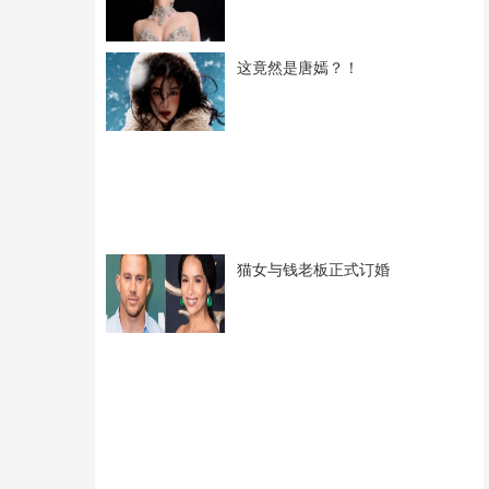
这竟然是唐嫣？！
猫女与钱老板正式订婚