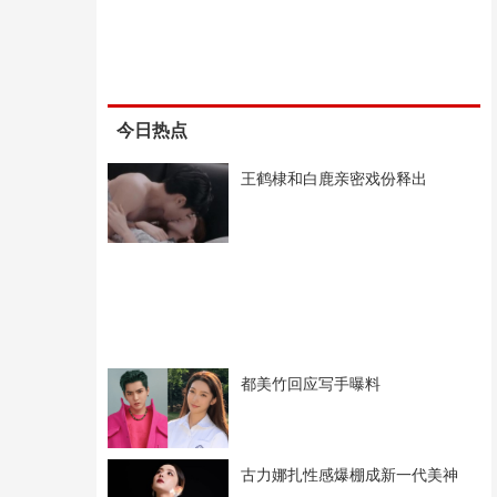
今日热点
王鹤棣和白鹿亲密戏份释出
都美竹回应写手曝料
古力娜扎性感爆棚成新一代美神