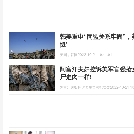
韩美重申“同盟关系牢固”，
慑”
美国，韩国
2022-10-21 10:41:01
阿富汗夫妇控诉美军官强抢
尸走肉一样!
阿富汗夫妇控诉美军官强抢女婴
2022-10-21 10