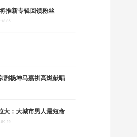
年将推新专辑回馈粉丝
:13:35
京剧杨坤马嘉祺高燃献唱
距拉大：大城市男人最短命
:50:49