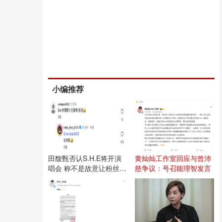
小编推荐
田馥甄否认S.H.E将开演
黄灿灿工作室回应与曾沛
唱会 称不是故意让粉丝失
慈争议：号召能理智发言
望