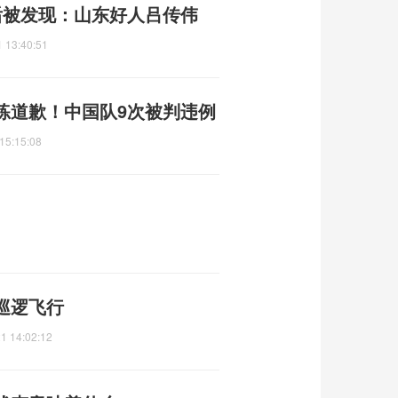
后被发现：山东好人吕传伟
 13:40:51
练道歉！中国队9次被判违例
15:15:08
巡逻飞行
1 14:02:12