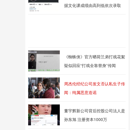
据文化课成绩由高到低依次录取
《蜘蛛侠》官方晒荷兰弟打戏花絮
疑似回应“打戏全靠替身”传闻
周杰伦经纪公司发文否认私生子传
闻：纯属恶意造谣
董宇辉新公司背后控股公司法人是
孙东旭 注册资本1000万