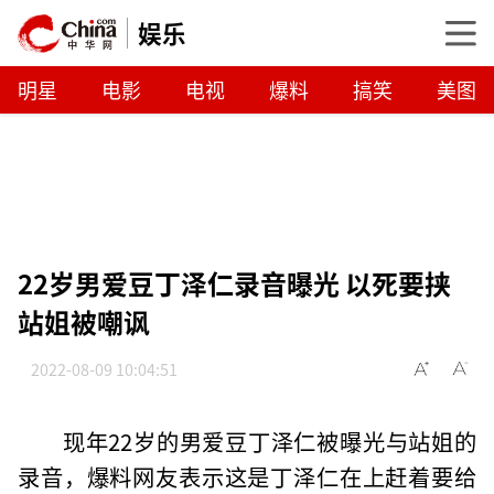
娱乐
明星
电影
电视
爆料
搞笑
美图
22岁男爱豆丁泽仁录音曝光 以死要挟
站姐被嘲讽
2022-08-09 10:04:51
现年22岁的男爱豆丁泽仁被曝光与站姐的
录音，爆料网友表示这是丁泽仁在上赶着要给