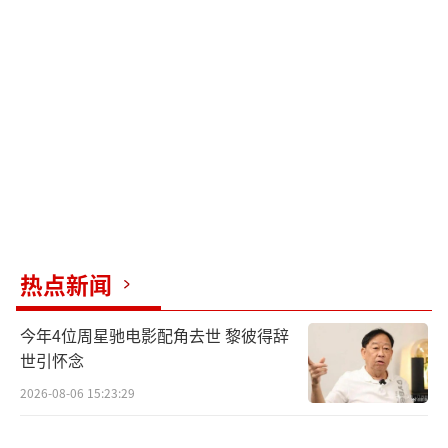
好友可以帮忙，让丁泽仁看着能开心点。
此外站姐还透露，曾经想给丁泽仁做一个
无人机应援，需要花费九万，但是随后想想认
为“也就那点钱”。
从聊天记录中可以看出，在塌房事件发生
之前，站姐此前一直以为丁泽仁是一个感情生
活干净，并对待工作很上进的人。
热点新闻
站姐还爆料，称丁泽仁不仅暗示粉丝给他
冲销量，留钱给他拍摄新歌MV，还暗示想让站
今年4位周星驰电影配角去世 黎彼得辞
姐为其买热搜。不仅如此，站姐还提到了自己
世引怀念
追星过程中的花费，称自己追丁泽仁花了87
2026-08-06 15:23:29
万。