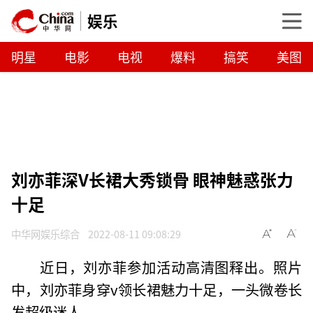
娱乐
明星
电影
电视
爆料
搞笑
美图
刘亦菲深V长裙大秀锁骨 眼神魅惑张力
十足
中华网娱乐综合
2022-08-11 09:08:29
近日，刘亦菲参加活动高清图释出。照片
中，刘亦菲身穿v领长裙魅力十足，一头微卷长
发超级迷人。