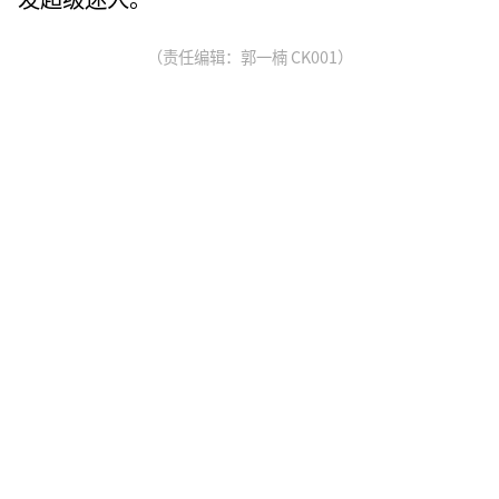
（责任编辑：郭一楠 CK001）