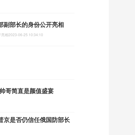
部副部长的身份公开亮相
开亮相
2023-06-25 10:34:10
大帅哥简直是颜值盛宴
普京是否仍信任俄国防部长