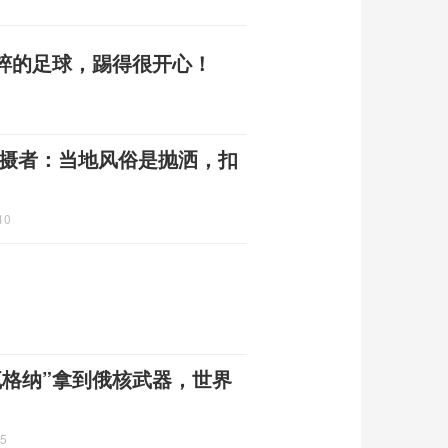
粹的足球，踢得很开心！
拍摄者：当地风俗是抛洒，扣
10
瓦格纳”拿到俄核武器，世界
25