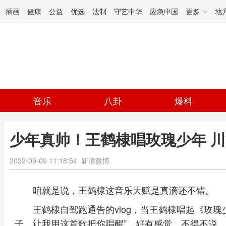
插画
健康
公益
优选
法制
守艺中华
应急中国
更多
地
音乐
八卦
爆料
少年真帅！王鹤棣唱玫瑰少年 川
2022-09-09 11:18:54
新浪微博
咱就是说，王鹤棣这音乐天赋是真滴还不错。
王鹤棣自驾跑通告的vlog，当王鹤棣唱起《玫瑰
子，让我用这首歌把你唱醒”，好有感觉，不得不说，