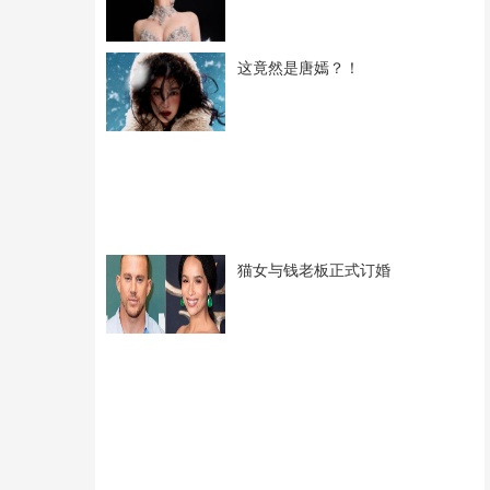
这竟然是唐嫣？！
猫女与钱老板正式订婚