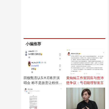
小编推荐
田馥甄否认S.H.E将开演
黄灿灿工作室回应与曾沛
唱会 称不是故意让粉丝失
慈争议：号召能理智发言
望