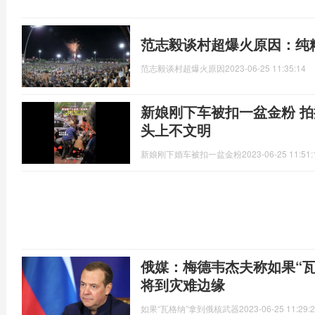
范志毅谈村超爆火原因：纯
范志毅谈村超爆火原因
2023-06-25 11:35:14
新娘刚下车被扣一盆金粉 
头上不文明
新娘刚下婚车被扣一盆金粉
2023-06-25 11:51:
俄媒：梅德韦杰夫称如果“
将到灾难边缘
如果“瓦格纳”拿到俄核武器
2023-06-25 11:29: