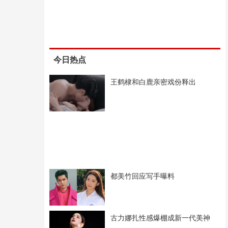
今日热点
王鹤棣和白鹿亲密戏份释出
都美竹回应写手曝料
古力娜扎性感爆棚成新一代美神