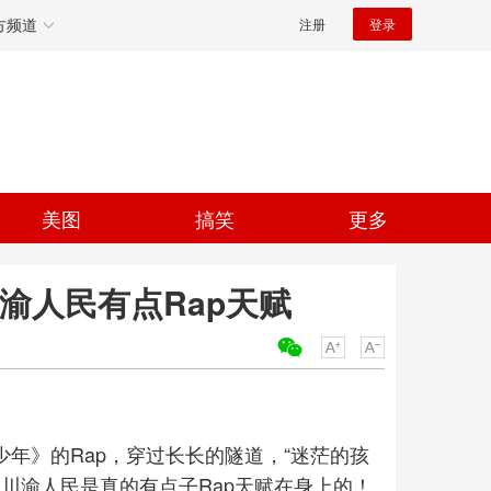
方频道
注册
登录
美图
搞笑
更多
渝人民有点Rap天赋
关键词：
少年》的Rap，穿过长长的隧道，“迷茫的孩
川渝人民是真的有点子Rap天赋在身上的！