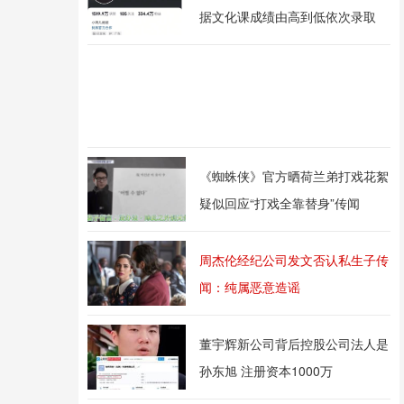
据文化课成绩由高到低依次录取
《蜘蛛侠》官方晒荷兰弟打戏花絮
疑似回应“打戏全靠替身”传闻
周杰伦经纪公司发文否认私生子传
闻：纯属恶意造谣
董宇辉新公司背后控股公司法人是
孙东旭 注册资本1000万