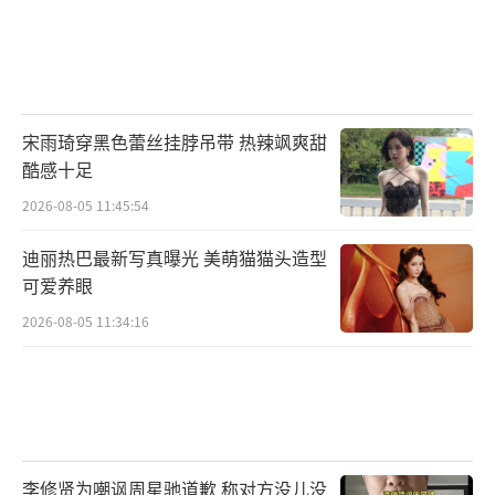
宋雨琦穿黑色蕾丝挂脖吊带 热辣飒爽甜
酷感十足
2026-08-05 11:45:54
迪丽热巴最新写真曝光 美萌猫猫头造型
可爱养眼
2026-08-05 11:34:16
李修贤为嘲讽周星驰道歉 称对方没儿没