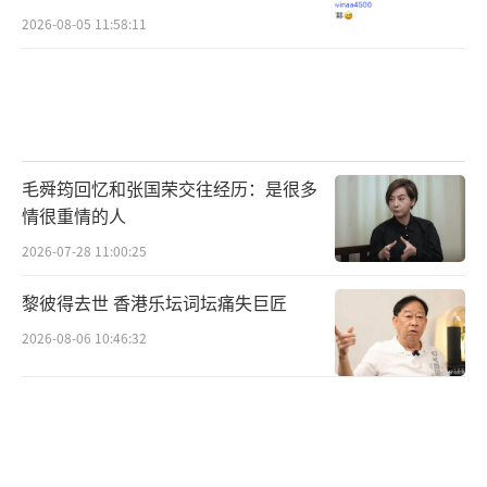
2026-08-05 11:58:11
毛舜筠回忆和张国荣交往经历：是很多
情很重情的人
2026-07-28 11:00:25
黎彼得去世 香港乐坛词坛痛失巨匠
2026-08-06 10:46:32