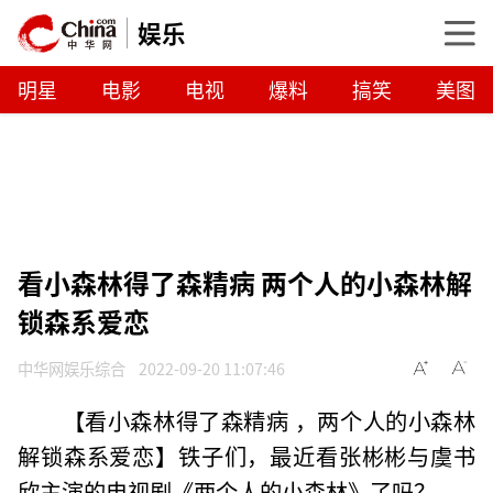
娱乐
明星
电影
电视
爆料
搞笑
美图
看小森林得了森精病 两个人的小森林解
锁森系爱恋
中华网娱乐综合
2022-09-20 11:07:46
【看小森林得了森精病 ，两个人的小森林
解锁森系爱恋】铁子们，最近看张彬彬与虞书
欣主演的电视剧《两个人的小森林》了吗？