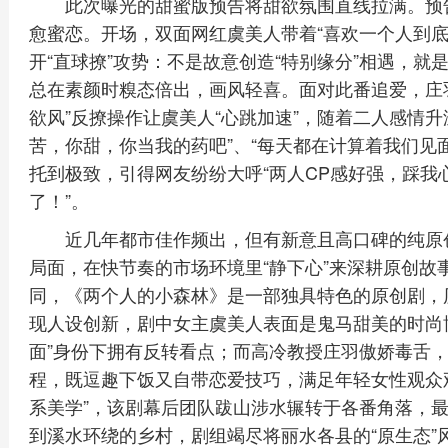
此次曝光的甜蜜版预告将甜欲氛围直线拉满。预
愈蜜恋。开场，双面网红虞美人带着“喜欢一个人到底
开“直球撩”攻势：不是故意创造“特别缘分”相遇，就
总在素颜时糗态倍出，画风轻喜。面对此番追爱，庄羽逐
欲风”反撩操作让虞美人“心跳加速”，随着二人感情升
苦，你甜，你当我的药吧”、“每天都在计算着我们见
托到极致，引得网友纷纷大呼“两人CP感好强，踩我心
了！”。
近几年都市佳作频出，但有新意且高口碑的纯原
局面，在快节奏的市场环境里“静下心”来深耕原创故
同，《两个人的小森林》是一部独具特色的原创剧，
现人设创新，剧中女主虞美人表面是鬼马甜美的时尚
面”身份下拥有反转看点；而高冷教授庄羽傲娇毒舌，
程，既逗趣下饭又自带恋爱技巧，满足年轻女性观众
系美学”，该剧幕后团队跋山涉水辗转于各番角落，
到溪水环绕的乡村，剧组竭尽将丽水各县的“原生态”