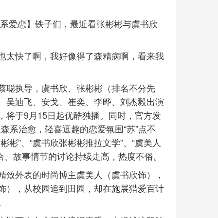
森系爱恋】铁子们，最近看张彬彬与虞书欣
也太快了啊，我好像得了森精病啊，看来我
蔡聪执导，虞书欣、张彬彬（排名不分先
、吴迪飞、安戈、崔奕、李晔、刘杰毅出演
将于9月15日起优酷独播。同时，官方发
森系治愈，轻喜逗趣的恋爱氛围“苏”点不
彬”、“虞书欣张彬彬推拉文学”、“虞美人
组合、故事情节的讨论持续走高，热度不俗。
精致外表的时尚博主虞美人（虞书欣饰），
饰），从校园追到田园，却在施展猎爱百计
。