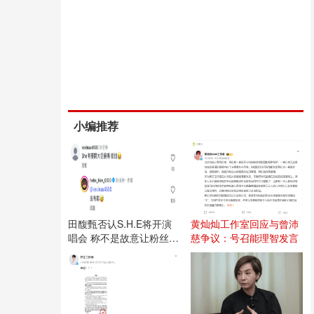
小编推荐
田馥甄否认S.H.E将开演
黄灿灿工作室回应与曾沛
唱会 称不是故意让粉丝失
慈争议：号召能理智发言
望