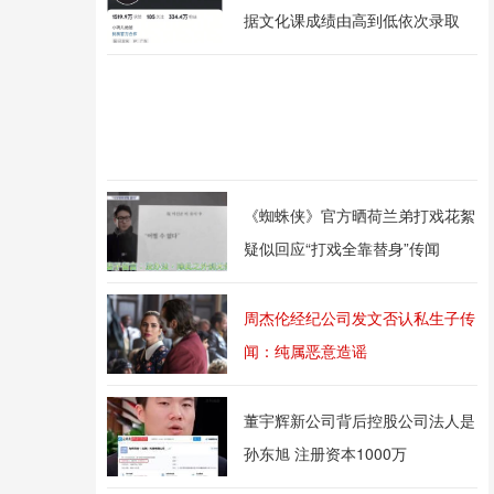
据文化课成绩由高到低依次录取
《蜘蛛侠》官方晒荷兰弟打戏花絮
疑似回应“打戏全靠替身”传闻
周杰伦经纪公司发文否认私生子传
闻：纯属恶意造谣
董宇辉新公司背后控股公司法人是
孙东旭 注册资本1000万