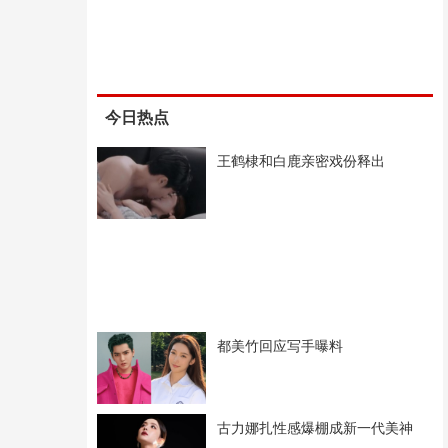
今日热点
王鹤棣和白鹿亲密戏份释出
都美竹回应写手曝料
古力娜扎性感爆棚成新一代美神