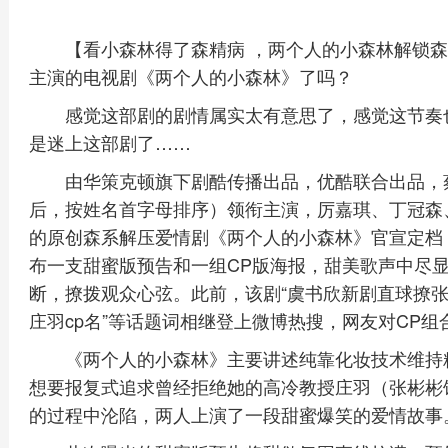
【看小森林得了森精病 ，两个人的小森林解锁
主演的电视剧《两个人的小森林》了吗？
感觉这部剧的剧情属实太有意思了，感觉这节奏
是迷上这部剧了……
由华策克顿旗下剧酷传播出品，优酷联合出品，
后，按姓名首字母排序）领衔主演，厉嘉琪、丁冠森
的原创森系解压爱情剧《两个人的小森林》官宣定档，
布一支甜蜜版预告和一组CP版海报，甜美歌声中尽显
断，撩拨观众心弦。此前，该剧“虞书欣新剧直球撩张彬
庄羽cp名”等话题词相继登上微博热搜，网友对CP
《两个人的小森林》主要讲述纯靠化妆技术维持
想要报复式追求曾经拒绝她的高冷教授庄羽（张彬彬
的过程中沦陷，两人上演了一段甜蜜爆笑的爱情故事