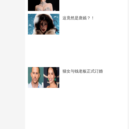
这竟然是唐嫣？！
猫女与钱老板正式订婚