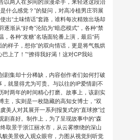
告以两人在乡间的浪漫牵手，来轻述这段治
是什么感觉？”的疑问，对高冷植男庄羽展
是使出“土味情话”套路，谁料每次精致出场却
渐从“好奇”沦陷为“暗恋模式”，各种“禁
温，各种“发糖”名场面轮番上演，最后“药
面的样子，想你”的双向情话，更是将气氛烘
巴上了！”“撩得我好渴！这对CP我站
创剧集却十分稀缺，内容创作者们如何打破
事，就显得尤为可贵。与以往的IP爱情剧不
历时两年的时间精心打磨。故事上，该剧实
博主，实则是一枚隐藏的高知女博士，“双
虞美人对其展开一系列报复式的“直球撩”过
观剧喜好。制作上，为了呈现故事中的“森
最终取景于浙江丽水市，从云雾缭绕的深山
风貌美景收入观众眼帘，力图从视觉到听觉