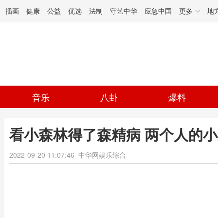
插画
健康
公益
优选
法制
守艺中华
应急中国
更多
地
音乐
八卦
爆料
看小森林得了森精病 两个人的
2022-09-20 11:07:46
中华网娱乐综合