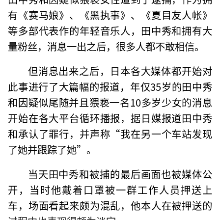
有《赛马娘》、《黑执事》、《夏目友人帐》
等多部代表作的年轻音乐人，田中秀和拥有大
量粉丝，消息一出之后，很多人都不敢相信。
但消息出来之后，日本各大媒体都开始对
此事进行了大篇幅的报道，年仅35岁的田中秀
和因疑似尾随并且猥亵一名10多岁少女的消息
开始在各大平台循环播报，据日媒报道田中秀
和承认了罪行，并声称“我在另一个车站发现
了她并跟踪了她”。
当天田中秀和被捕的最后画面也被媒体公
开，当时他戴着口罩被一群工作人员押送上
车，场面看起来颇为混乱，他本人在被押送的