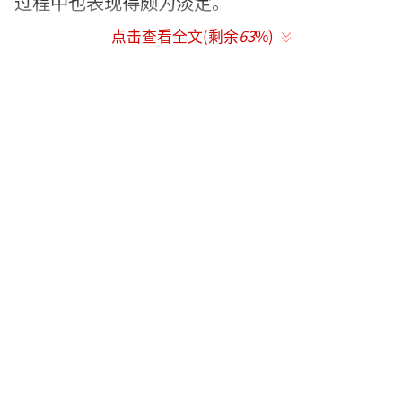
过程中也表现得颇为淡定。
点击查看全文(剩余
63
%)
此画面的曝光更加引起众怒，各国网友都
开始在社交平台对他进行谴责。
还记得前不久，日本演艺圈才曝光一件一
线男星猥亵女性的丑闻，那就是演员香川照之
在包厢性骚扰服务员事件。据日媒《周刊新
潮》爆料，2019年香川照之聚会时醉酒，随后
便开始对女服务员进行恶臭的骚扰，不仅大胆
把手伸进对方衣服里，还强行脱下其内衣，传
给同包厢的其他人三人。
此事曝光后，香川照之形象一落千丈，虽
然她是日本国宝级的演员，但品行不端引起众
多网友怒骂。对此，香川照之不久后在直播中