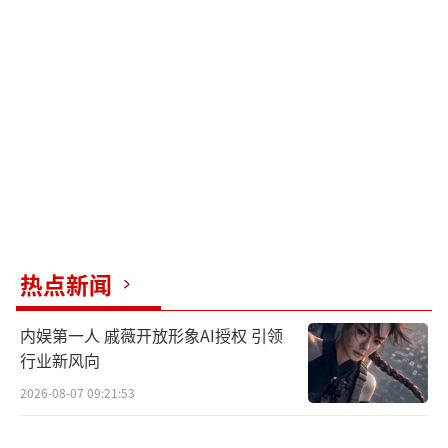
对所有人道歉，称自己犯下了严重的错误，也
进行了深刻的反思，现在请求大家的原谅，并
向荧幕前的观众深深鞠躬致歉。
除了香川照之，日本知名导演园子温利也
被媒体、演员等人爆料，控诉他利用职权性侵
多名女演员。据爆料，园子温利习惯带女演员
去酒店发生关系，称“只要陪我睡觉就能给你
工作”，甚至还让对方交男朋友为自己打掩
热点新闻
护，并丝毫不以为耻。不仅如此，他还会让试
镜的演员给自己高昂的制作费才能出演作品。
内娱第一人 戚薇开放形象AI授权 引领
行业新风向
其实纵观这一件件公众人物猥亵案件，不
2026-08-07 09:21:53
难发现很多都与身份权利有关，因为对方一句
话一个举动就能轻易粉碎受害者的职业生涯，