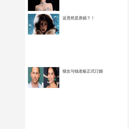
这竟然是唐嫣？！
猫女与钱老板正式订婚