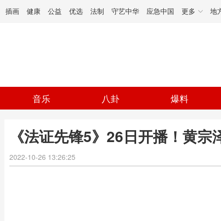
插画
健康
公益
优选
法制
守艺中华
应急中国
更多
地
音乐
八卦
爆料
《法证先锋5》26日开播！黄宗
2022-10-26 13:26:25