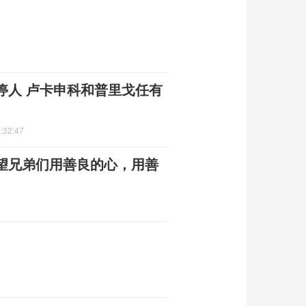
停人 卢卡申科和普里戈任有
:32:47
望兄弟们用善良的心，用善