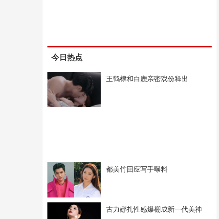
今日热点
王鹤棣和白鹿亲密戏份释出
都美竹回应写手曝料
古力娜扎性感爆棚成新一代美神