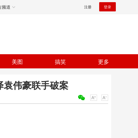
方频道
注册
登录
美图
搞笑
更多
泽袁伟豪联手破案
关键词：