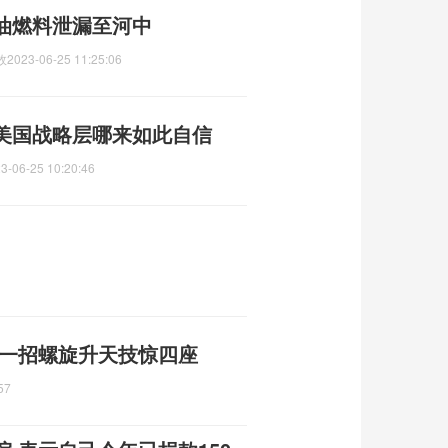
油燃料泄漏至河中
故
2023-06-25 11:25:06
美国战略层哪来如此自信
3-06-25 10:20:46
 一招螺旋升天技惊四座
57