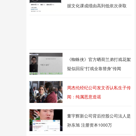
据文化课成绩由高到低依次录取
《蜘蛛侠》官方晒荷兰弟打戏花絮
疑似回应“打戏全靠替身”传闻
周杰伦经纪公司发文否认私生子传
闻：纯属恶意造谣
董宇辉新公司背后控股公司法人是
孙东旭 注册资本1000万