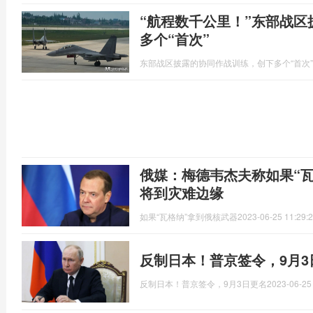
“航程数千公里！”东部战
多个“首次”
东部战区披露的协同作战训练，创下多个“首次”
俄媒：梅德韦杰夫称如果“
将到灾难边缘
如果“瓦格纳”拿到俄核武器
2023-06-25 11:29:
反制日本！普京签令，9月3
反制日本！普京签令，9月3日更名
2023-06-25