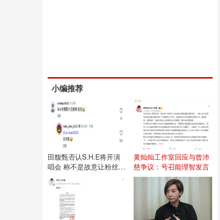
小编推荐
田馥甄否认S.H.E将开演
黄灿灿工作室回应与曾沛
唱会 称不是故意让粉丝失
慈争议：号召能理智发言
望