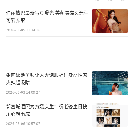
2022年5月19日，主演的年代剧《凭栏一
迪丽热巴最新写真曝光 美萌猫猫头造型
可爱养眼
片风云起》播出。
（责任编辑：郭一楠 CK001）
2026-08-05 11:34:16
张萌泳池美照让人大饱眼福！身材性感
火辣超吸睛
2026-08-03 14:09:27
郭富城晒照为方媛庆生：祝老婆生日快
乐心想事成
2026-08-06 10:57:07