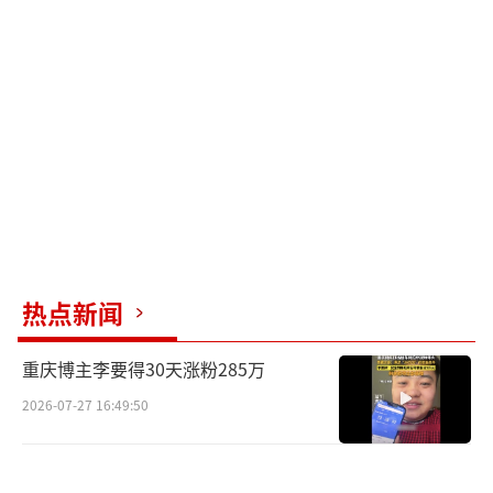
之紧张，渲染出迷雾重重的悬疑氛围，片花围
绕高峻的身份与目的缓缓拉开悬疑剧情的幕
布，释放出“许攸宁事件”背后错综复杂的故
事线，埋下多重伏笔设置有力悬念。同时众多
人物轮番登场，王劲松举手投足间演绎出方建
设的老谋深算，杨琼眼神到位精准刻画苏雯的
职场女性形象，岳旸张弛有度地饰演性格阔达
仗义的老九……一众实力派演员倾情加盟，为
剧集奠定良好品质基础，获得不少网友期待关
热点新闻
注。
重庆博主李要得30天涨粉285万
博纳热爱精品制作多维度探索悬疑题材
2026-07-27 16:49:50
《不期而至》是一部立足于生活，探索当
代都市男女情感本质，呈现人物成长弧光的现