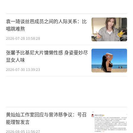
2016年9月5日，出演的谍战革命剧《麻
雀》首播，凭借该剧获得了第四届“文荣
奖”最佳男配角奖 。
袁一琦谈丝芭成员之间的人际关系：比
唱跳难熬
2017年6月22日，出演的古装剧《大军师
2026-07-28 10:58:28
司马懿之军师联盟》播出。
张馨予比基尼大片慵懒性感 身姿曼妙尽
2019年5月7日，主演的缉毒剧《破冰行
显女人味
动》开播，凭借该剧获得了第26届华鼎奖中国
2026-07-30 13:39:23
百强电视剧最佳男配角奖 ，并入围了第26届上
海电视节白玉兰奖电视剧单元-最佳男配角 、第
30届中国电视金鹰奖最佳男演员。
2021年6月25日，主演的革命剧《大决
黄灿灿工作室回应与曾沛慈争议：号召
战》首播，凭借该剧获得了第32届华鼎奖最佳
能理智发言
男主角奖、全国观众最喜爱十佳演员奖 。
2026-08-05 11:56:27