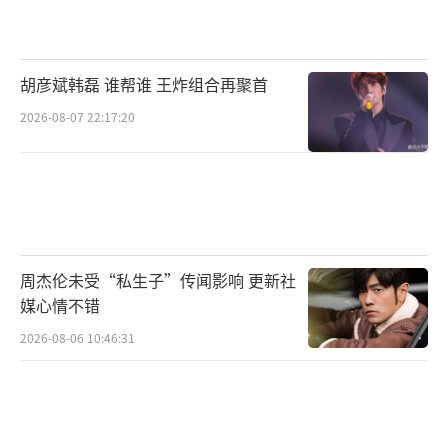
实题材佳作。首支预告画面制作精良，节奏把
控有力，具有极强的电影氛围与视听感受。作
胡彦斌韩磊 谁帮谁 王炸组合再聚首
为博纳影业及博纳热爱重磅推出的第二部精品
2026-08-07 22:17:20
剧集，《不期而至》延续了博纳热爱在制作过
程中，追求“制作精致化”与视听语言的“电
影风格化”的品质创作理念，彰显博纳热爱在
影视剧行业秉承精品战略的实力与恒心。
一场不可思议的困厄，一段不期而至的爱
周杰伦未受“私生子”传闻影响 更新社
情，这场“猎心游戏”究竟谁捕猎了谁的心？
媒心情不错
预告片最后，阮真真眼中含泪地问高峻自己喜
2026-08-06 10:46:31
欢的人叫什么名字，着实令人好奇男女主的故
事走向，期待《不期而至》早日播出。
王劲松，1967年11月15日出生于江苏省徐