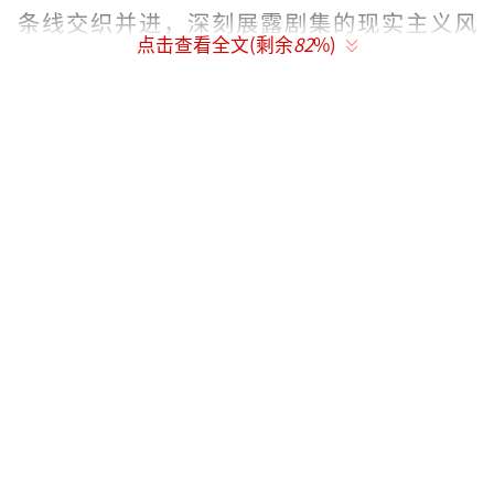
条线交织并进，深刻展露剧集的现实主义风
点击查看全文(剩余
82
%)
格。
悬爱感预告上演迷雾重重猎心游戏
今日发布的《不期而至》预告片时长两分
零八秒，蕴含着丰富的信息量。预告开始，阮
真真（蔡文静饰）以一句“人生变幻莫测，你
永远不知道未来会遇到什么”奠定剧集“不期
而至”的主题基调。伴随着女主旁白，讲述了
外人眼中生活幸福安逸的阮真真，在遭遇一场
突如其来的事故后，遇到一位似乎能帮助她
的“危机化解者”律师高峻（彭冠英饰）的故
事。两人之间暗含猜忌却又隐有浪漫，氛围感
十足。但画风一转，预告节奏陡然加快音乐随