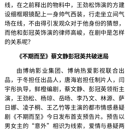
线，在之前释出的物料中，王劲松饰演的方建
设细框眼镜配上一身帅气西装，行走坐立间气
场在线，不由得引发观众对于他身份的猜想，
而他和彭冠英饰演的律师高峻，在剧中是怎样
的关系呢？
《不期而至》蔡文静彭冠英共破迷局
由博纳影业集团、博纳热爱影视联合出
品，于冬担任出品人，唐海岩担任制片人，闫
宇彤执导，鲜橙编剧，蔡文静、彭冠英领衔主
演，王劲松、杨琼、岳旸、李乃文、林源、萨
日娜、凌子桐、王乙竹等主演的都市情感悬疑
剧《不期而至》今日发布首支预告片。预告以
男女主的“意外”相识为线索，爱情与悬疑两