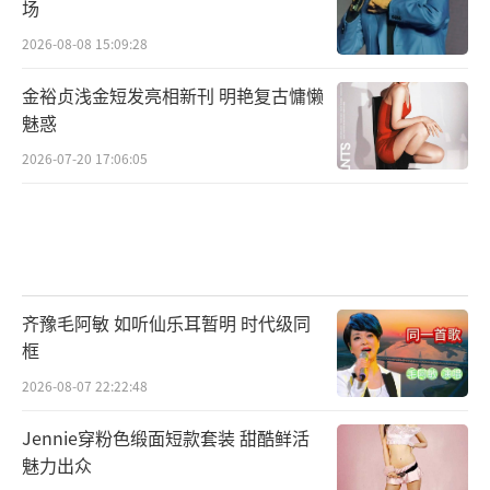
场
2026-08-08 15:09:28
金裕贞浅金短发亮相新刊 明艳复古慵懒
魅惑
2026-07-20 17:06:05
齐豫毛阿敏 如听仙乐耳暂明 时代级同
框
2026-08-07 22:22:48
Jennie穿粉色缎面短款套装 甜酷鲜活
魅力出众