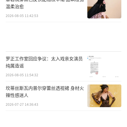
温柔治愈
2010年3月9日，主演的刑侦剧《现场铁
2026-08-05 11:42:53
证》开播，这是其首次担任男一号。
2011年1月14日，出演的军旅剧《我是特
种兵》播出。
2012年10月1日，出演的军旅剧《我是特
罗正工作室回应争议：太入戏亲女演员
纯属造谣
种兵之利刃出鞘》开播。
2026-08-05 11:54:32
2014年10月6日，主演的战争剧《北平无
坎蒂丝斯瓦内普尔穿蕾丝透视裙 身材火
战事》开播。
辣性感迷人
2015年9月19日，参演的古装传奇剧《琅
2026-07-27 14:36:43
琊榜》开播。