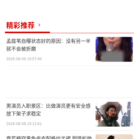
州市，中国内地男演员，南京市话剧团演员，
国家一级演员 。
精彩推荐
1988年，在系列室内短剧《秦淮人家》中
孟庭苇自曝状态好的原因：没有另一半
出演了个人第一个有台词的角色。
就不会被折磨
1995年，出演了抗战剧《芒砀忠魂》。
2026-08-06 10:57:40
1999年，拍摄了禁毒题材剧《等你归
来》。
2002年5月29日，出演的家庭剧《大哥》
男演员入职景区：比做演员更有安全感
首播。
放下架子求稳定
2026-08-08 10:12:41
2007年1月8日，出演的古装剧《大明王朝
1566嘉靖与海瑞》播出。
章若楠穿黑色皮衣配格纹半裙 甜飒松弛