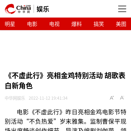
娱乐
明星
电影
电视
爆料
搞笑
美图
《不虚此行》亮相金鸡特别活动 胡歌表
白新角色
中华网娱乐
2022-11-12 19:41:34
电影《不虚此行》昨日亮相金鸡电影节特
别活动“不负热爱”岁末雅集。监制曹保平现
场出席畅谈创作细节，导演及编剧刘伽茵、领