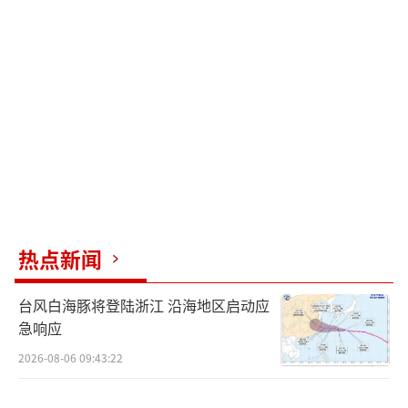
力派演员加盟，敬请期待。
电影《不虚此行》由成都煅影炼金影业有
限公司、北京阿里巴巴影业文化有限公司、北
京标准映像文化传播有限公司、霍尔果斯联瑞
木马影视传媒有限公司、浙江横店影业有限公
司、阿那亚影视文化有限公司出品，上海淘票
票影视文化有限公司发行，北京标准映像文化
传播有限公司制作。煅影炼金影业是导演曹保
热点新闻
平“新导演计划”与“新类型影片”探索的全
新厂牌。
（责任编辑：郭一楠 CK001）
台风白海豚将登陆浙江 沿海地区启动应
急响应
2026-08-06 09:43:22