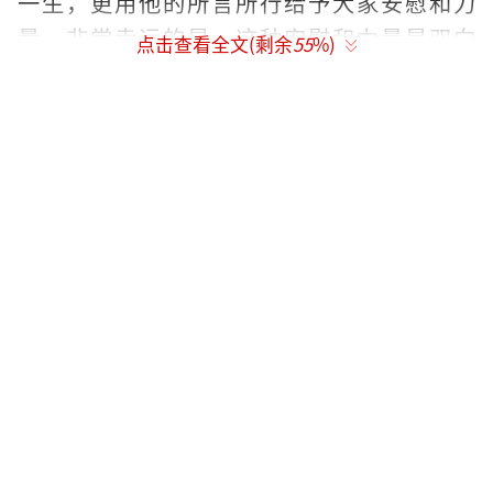
一生，更用他的所言所行给予大家安慰和力
量。非常幸运的是，这种安慰和力量是双向
点击查看全文(剩余
55
%)
的。这也让闻善找到了自信及自我存在价值，
对生命有了更深刻的认知。饰演闻善的胡歌也
在分享中动情表示，自己“特别特别喜欢这个
角色和这部电影”。
出席活动现场的监制曹保平则表示，影片
从题材选择、切入角度及关注的人物情感都具
备独特性，借闻善展现着普通人之间的温暖与
治愈情感。而关于网友备受期待的，胡歌与吴
磊此次的三搭合作，曹保平也在现场惊喜透
露，吴磊饰演的角色在某种意义上“是胡歌的
另外一个镜像”，角色关系值得期待。与此同
时，曹保平也坦言影片还有多位耳熟能详的实