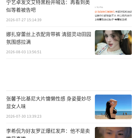
宁艺卓发文艾特黑粉并喊话：再看到类
似等着被告吧
2026-07-27 15:14:39
娜扎穿蕾丝上衣配背带裤 清甜灵动田园
氛围感拉满
2026-08-03 13:56:51
张馨予比基尼大片慵懒性感 身姿曼妙尽
显女人味
2026-07-30 13:39:23
李希侃为好友罗正爆红发声：他不是卖