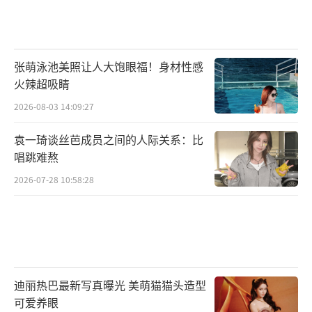
张萌泳池美照让人大饱眼福！身材性感
火辣超吸睛
2026-08-03 14:09:27
袁一琦谈丝芭成员之间的人际关系：比
唱跳难熬
2026-07-28 10:58:28
迪丽热巴最新写真曝光 美萌猫猫头造型
可爱养眼