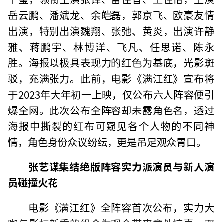
岳云鹏、潘斌龙、余皑磊，郭京飞、欧豪友情
出演，特别出演魏翔、张弛、黄炎，出演许静
雅、蒋鹏宇、林博洋、飞凡、任思诺、陈永
胜。海报以极具表现力的红色为基底，光影斑
驳，充满张力。此前，电影《满江红》宣布将
于2023年大年初一上映，仅公布六人阵容便引
爆全网。此次公布全阵容却未露角色名，透过
海报中撕裂的红布可窥见各个人物的不同神
情，角色身份众议纷纭，更是吊足观众胃口。
张艺谋集结绝版阵容实力派演员与新人演
员碰撞火花
电影《满江红》全阵容首次公布，实力大