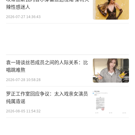
辣性感迷人
副统领机缘巧合被裹挟进这巨大阴谋之中。谜
案重重，悬念迭起，而今日发布的全阵容海报
2026-07-27 14:36:43
也揭示了将有更多人物卷入这场迷局之中，他
们将扮演什么身份？人物之间有着怎样的关
系？故事才见一角，更多谜题亟待揭晓。
电影《满江红》由北京欢喜首映文化有限
袁一琦谈丝芭成员之间的人际关系：比
唱跳难熬
公司、欢喜传媒集团有限公司、艺榭（青岛）
影业有限公司、北京欢十喜文化传媒有限公
2026-07-28 10:58:28
司、北京黎枫文化发展有限公司、天津猫眼微
罗正工作室回应争议：太入戏亲女演员
影文化传媒有限公司、北京光线影业有限公
纯属造谣
司、中国电影股份有限公司、北京开心麻花影
2026-08-05 11:54:32
业有限公司、北京羊踯躅文化传媒有限公司、
麦塔维艺术科技（上海）有限公司出品，天津