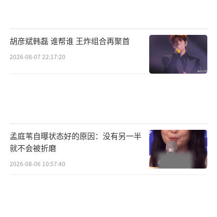
表现力十足；林博洋与张艺谋导演多次合作均
表现不俗；在电影《悬崖之上》中有精彩演出
的飞凡令人眼前一亮；年仅6岁的任思诺则是年
胡彦斌韩磊 谁帮谁 王炸组合再聚首
纪最小的百花奖新人提名者；陈永胜继电影
2026-08-07 22:17:20
《狙击手》后与张艺谋导演再次合作，带来的
全新演绎也令人瞩目。
张艺谋导演此番集结多位实力演员与新人
演员打造春节档巨献《满江红》，他们在电影
孟庭苇自曝状态好的原因：没有另一半
中会有怎样的突破？彼此又将迸发出怎样的火
就不会被折磨
花？大年初一，势将掀起观影热潮。
2026-08-06 10:57:40
全阵容升级悬念加码沈腾易烊千玺角色成
谜演绎“眼神杀”