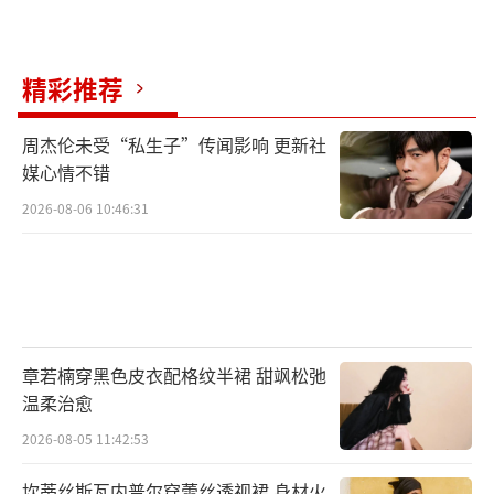
如果说此前曝光的首款预告及先导主海报
是“惊鸿一瞥”，全景式展现了诡谲多变的迷
局，将悬念拉起，那么今日发布的19张人物海
精彩推荐
报则是“重磅加码”，将镜头拉近，于微观中
周杰伦未受“私生子”传闻影响 更新社
展现人物的个中特质。沈腾、易烊千玺等19位
媒心情不错
演员神态迥然各异，身份亦诡秘莫测，光影交
2026-08-06 10:46:31
错之间尽显神秘气息。他们均藏身于红色帷幕
之后，透过裂开的缝隙半露面容，只能通过眼
神辨别他们各自的情绪，而帷幕之上映射出不
同人影，似乎暗示着人与影存在某种联系。
章若楠穿黑色皮衣配格纹半裙 甜飒松弛
据悉，电影《满江红》讲述了一个传奇故
温柔治愈
事：南宋绍兴年间，岳飞死后四年，秦桧率兵
2026-08-05 11:42:53
与金国会谈。会谈前夜，金国使者死在宰相驻
地，所携密信也不翼而飞。一个小兵与亲兵营
坎蒂丝斯瓦内普尔穿蕾丝透视裙 身材火