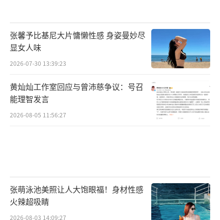
猫眼微影文化传媒有限公司主控宣发，即将于2
023年大年初一上映，敬请期待。
（责任编辑：郭一
张馨予比基尼大片慵懒性感 身姿曼妙尽
楠 CK001）
显女人味
2026-07-30 13:39:23
黄灿灿工作室回应与曾沛慈争议：号召
能理智发言
2026-08-05 11:56:27
张萌泳池美照让人大饱眼福！身材性感
火辣超吸睛
2026-08-03 14:09:27