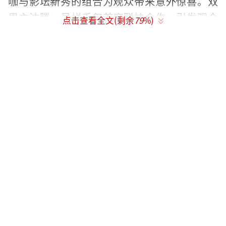
咖与影坛新秀的组合为观众带来意外惊喜。双
男主沈腾、易烊千玺首度联袂合作，引发观众
点击查看全文(剩余
79
%)
无限期待。作为春节档最具票房号召力的演员
之一，沈腾早已成为观众心中“春节必看”的
明星，他在多年前就主持过张艺谋导演的电影
首映礼，渊源颇深的两人终于在此次强强联
手、正式合作；影响力与实力兼具的青年演员
易烊千玺曾斩获金像奖最佳新演员、多次提名
金鸡奖最佳男演员，他所塑造的角色每次都给
观众带来不一样的惊喜，此次与张艺谋导演首
度合作，古装盔甲造型更是再度突破，令人期
待其全新银幕形象。
此外，张译近年来佳作频出，更是凭借电
影《悬崖之上》成为金鸡、百花的最佳男主