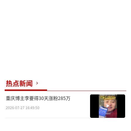
角；雷佳音则是凭借精湛演技刚拿下第31届中
国电视金鹰奖最佳男主角；新人演员王佳怡此
前从未与大众见面，电影首秀备受关注；主演
岳云鹏、潘斌龙曾在活动现场向张艺谋导演喊
话“求合作”，此次势必在影片中带来亮眼表
现；主演余皑磊作为老戏骨曾塑造过多个经典
角色令观众印象深刻；曾获得白玉兰奖最佳男
配的郭京飞，实力演技值得期待；欧豪则凭借
扎实演技和硬朗外形演绎了许多可圈可点的角
热点新闻
色；魏翔从话剧到电影塑造无数经典角色，演
重庆博主李要得30天涨粉285万
技备受观众好评；张弛在戏剧舞台不断锤炼演
技，此次将带来大银幕首秀；黄炎则在张艺谋
2026-07-27 16:49:50
导演的电影《狙击手》中初露锋芒，让人印象
深刻；许静雅、蒋鹏宇两位新人演员在海报中