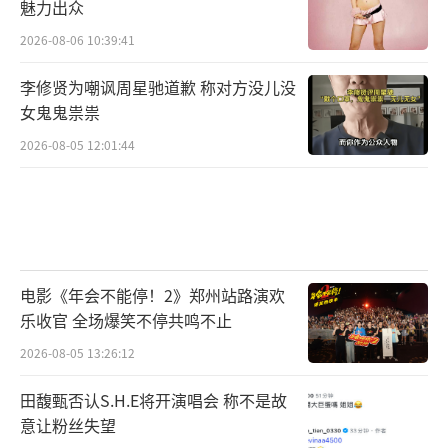
魅力出众
2026-08-06 10:39:41
李修贤为嘲讽周星驰道歉 称对方没儿没
女鬼鬼祟祟
2026-08-05 12:01:44
电影《年会不能停！2》郑州站路演欢
乐收官 全场爆笑不停共鸣不止
2026-08-05 13:26:12
田馥甄否认S.H.E将开演唱会 称不是故
意让粉丝失望