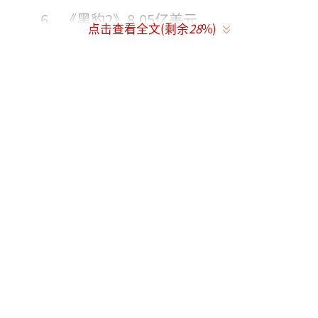
6、《黑豹2》8.05亿美元
点击查看全文(剩余
28
%)
7、《新蝙蝠侠》7.71亿美元
8、《雷神4》7.61亿美元
9、《长津湖之水门桥》6.27亿美元
10、《独行月球》4.6亿美元
（责任编辑：郭一
楠 CK001）