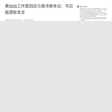
黄灿灿工作室回应与曾沛慈争议：号召
能理智发言
2026-08-05 11:56:27
郭富城晒照为方媛庆生：祝老婆生日快
乐心想事成
2026-08-06 10:57:07
女演员朱锐自称破产失业 昔日黄金女配
今何在
2026-08-09 22:31:13