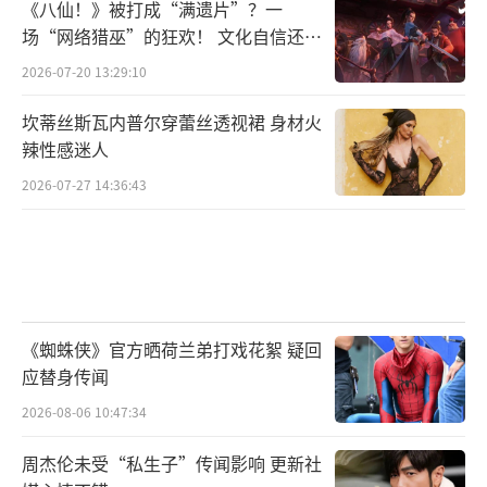
《八仙！》被打成“满遗片”？一
场“网络猎巫”的狂欢！ 文化自信还是
焦虑？
2026-07-20 13:29:10
坎蒂丝斯瓦内普尔穿蕾丝透视裙 身材火
辣性感迷人
2026-07-27 14:36:43
《蜘蛛侠》官方晒荷兰弟打戏花絮 疑回
应替身传闻
2026-08-06 10:47:34
周杰伦未受“私生子”传闻影响 更新社